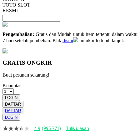
TOTO SLOT
RESMI
Pengembalian:
Gratis dan Mudah untuk item tertentu dalam waktu
7 hari setelah pembelian. Klik
disini
untuk info lebih lanjut.
GRATIS ONGKIR
Buat pesanan sekarang!
Kuantitas
LOGIN
DAFTAR
DAFTAR
LOGIN
4.9
(995.771)
Tulis ulasan
4.9
dari