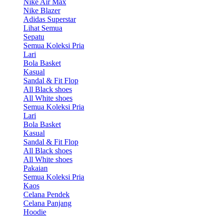
Nike Air Max
Nike Blazer
Adidas Superstar
Lihat Semua
Sepatu
Semua Koleksi Pria
Lari
Bola Basket
Kasual
Sandal & Fit Flop
All Black shoes
All White shoes
Semua Koleksi Pria
Lari
Bola Basket
Kasual
Sandal & Fit Flop
All Black shoes
All White shoes
Pakaian
Semua Koleksi Pria
Kaos
Celana Pendek
Celana Panjang
Hoodie