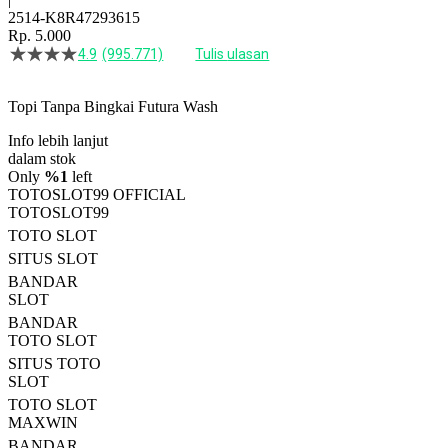
2514-K8R47293615
Rp. 5.000
4.9
(995.771)
Tulis ulasan
4.5
dari
5
Topi Tanpa Bingkai Futura Wash
bintang,
nilai
Info lebih lanjut
rating
rata-
dalam stok
rata.
Only
%1
left
Read
TOTOSLOT99 OFFICIAL
13
TOTOSLOT99
Reviews.
TOTO SLOT
Tautan
halaman
SITUS SLOT
yang
BANDAR
sama.
SLOT
BANDAR
TOTO SLOT
SITUS TOTO
SLOT
TOTO SLOT
MAXWIN
BANDAR