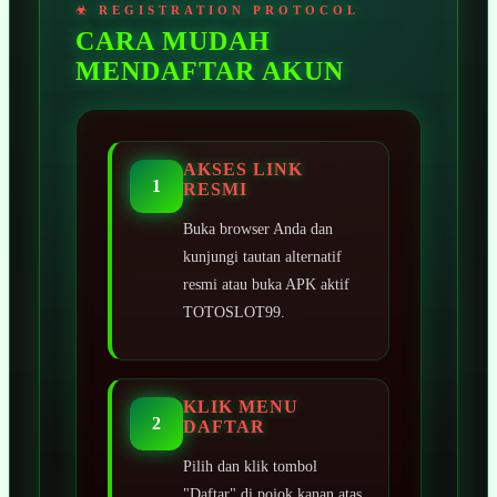
CARA MUDAH
MENDAFTAR AKUN
AKSES LINK
1
RESMI
Buka browser Anda dan
kunjungi tautan alternatif
resmi atau buka APK aktif
TOTOSLOT99.
KLIK MENU
2
DAFTAR
Pilih dan klik tombol
"Daftar" di pojok kanan atas