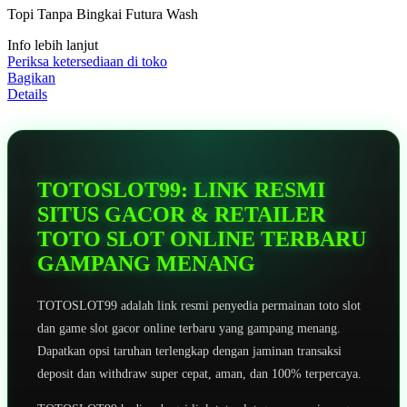
5
Topi Tanpa Bingkai Futura Wash
bintang,
nilai
Info lebih lanjut
rating
rata-
Periksa ketersediaan di toko
rata.
Bagikan
Read
Details
13
Reviews.
Tautan
halaman
yang
sama.
TOTOSLOT99: LINK RESMI
SITUS GACOR & RETAILER
TOTO SLOT ONLINE TERBARU
GAMPANG MENANG
TOTOSLOT99 adalah link resmi penyedia permainan toto slot
dan game slot gacor online terbaru yang gampang menang.
Dapatkan opsi taruhan terlengkap dengan jaminan transaksi
deposit dan withdraw super cepat, aman, dan 100% terpercaya.