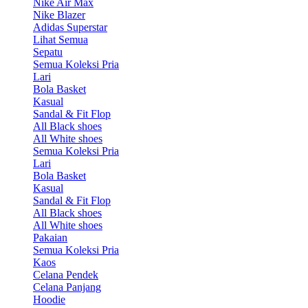
Nike Air Max
Nike Blazer
Adidas Superstar
Lihat Semua
Sepatu
Semua Koleksi Pria
Lari
Bola Basket
Kasual
Sandal & Fit Flop
All Black shoes
All White shoes
Semua Koleksi Pria
Lari
Bola Basket
Kasual
Sandal & Fit Flop
All Black shoes
All White shoes
Pakaian
Semua Koleksi Pria
Kaos
Celana Pendek
Celana Panjang
Hoodie