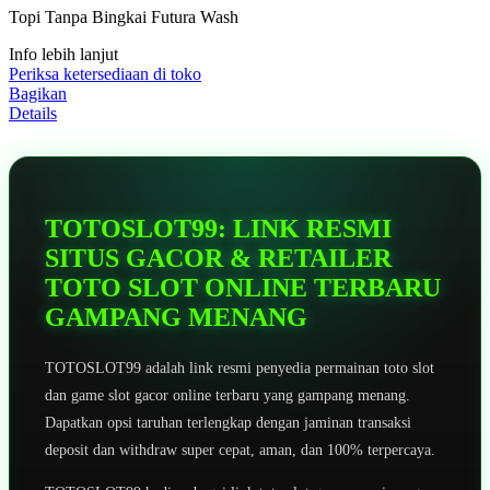
5
Topi Tanpa Bingkai Futura Wash
bintang,
nilai
Info lebih lanjut
rating
rata-
Periksa ketersediaan di toko
rata.
Bagikan
Read
Details
13
Reviews.
Tautan
halaman
yang
sama.
TOTOSLOT99: LINK RESMI
SITUS GACOR & RETAILER
TOTO SLOT ONLINE TERBARU
GAMPANG MENANG
TOTOSLOT99 adalah link resmi penyedia permainan toto slot
dan game slot gacor online terbaru yang gampang menang.
Dapatkan opsi taruhan terlengkap dengan jaminan transaksi
deposit dan withdraw super cepat, aman, dan 100% terpercaya.