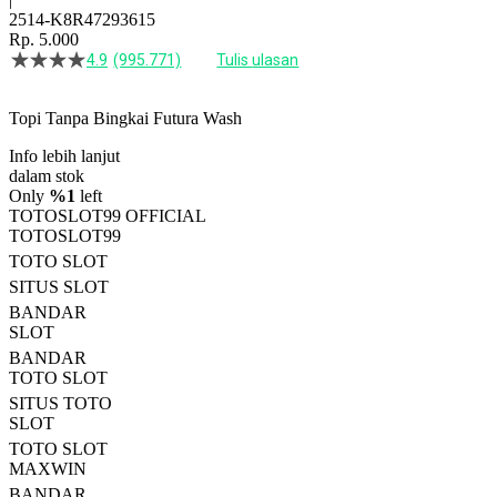
2514-K8R47293615
Rp. 5.000
4.9
(995.771)
Tulis ulasan
4.5
dari
5
Topi Tanpa Bingkai Futura Wash
bintang,
nilai
Info lebih lanjut
rating
rata-
dalam stok
rata.
Only
%1
left
Read
TOTOSLOT99 OFFICIAL
13
TOTOSLOT99
Reviews.
TOTO SLOT
Tautan
halaman
SITUS SLOT
yang
BANDAR
sama.
SLOT
BANDAR
TOTO SLOT
SITUS TOTO
SLOT
TOTO SLOT
MAXWIN
BANDAR