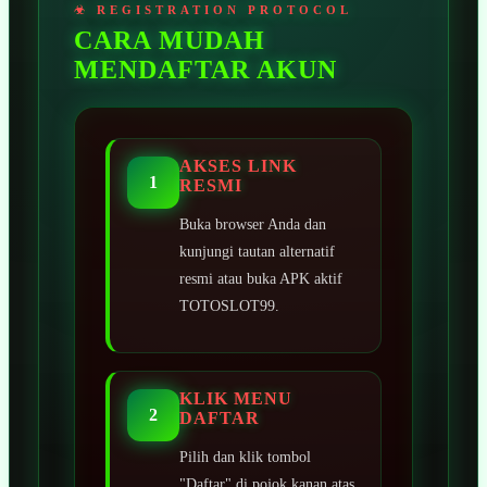
CARA MUDAH
MENDAFTAR AKUN
AKSES LINK
1
RESMI
Buka browser Anda dan
kunjungi tautan alternatif
resmi atau buka APK aktif
TOTOSLOT99.
KLIK MENU
2
DAFTAR
Pilih dan klik tombol
"Daftar" di pojok kanan atas