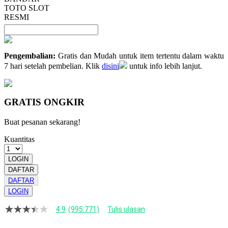
TOTO SLOT
RESMI
Pengembalian:
Gratis dan Mudah untuk item tertentu dalam waktu
7 hari setelah pembelian. Klik
disini
untuk info lebih lanjut.
GRATIS ONGKIR
Buat pesanan sekarang!
Kuantitas
LOGIN
DAFTAR
DAFTAR
LOGIN
4.9
(995.771)
Tulis ulasan
4.9
dari