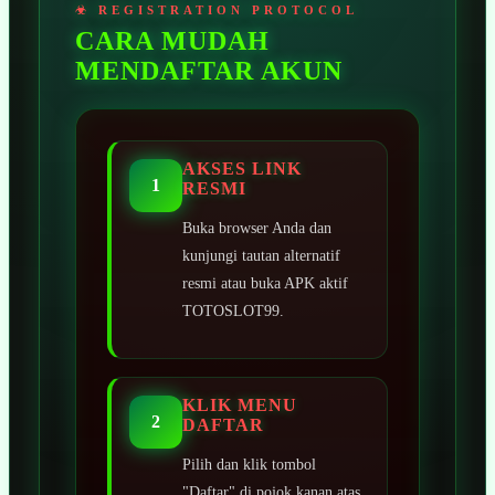
CARA MUDAH
MENDAFTAR AKUN
AKSES LINK
1
RESMI
Buka browser Anda dan
kunjungi tautan alternatif
resmi atau buka APK aktif
TOTOSLOT99.
KLIK MENU
2
DAFTAR
Pilih dan klik tombol
"Daftar" di pojok kanan atas