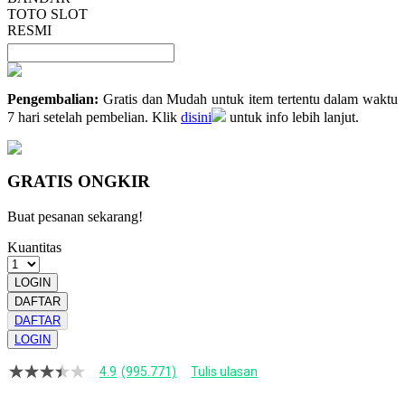
TOTO SLOT
RESMI
Pengembalian:
Gratis dan Mudah untuk item tertentu dalam waktu
7 hari setelah pembelian. Klik
disini
untuk info lebih lanjut.
GRATIS ONGKIR
Buat pesanan sekarang!
Kuantitas
LOGIN
DAFTAR
DAFTAR
LOGIN
4.9
(995.771)
Tulis ulasan
4.9
dari