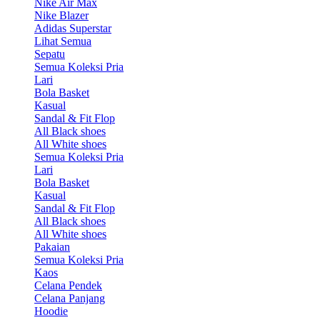
Nike Air Max
Nike Blazer
Adidas Superstar
Lihat Semua
Sepatu
Semua Koleksi Pria
Lari
Bola Basket
Kasual
Sandal & Fit Flop
All Black shoes
All White shoes
Semua Koleksi Pria
Lari
Bola Basket
Kasual
Sandal & Fit Flop
All Black shoes
All White shoes
Pakaian
Semua Koleksi Pria
Kaos
Celana Pendek
Celana Panjang
Hoodie