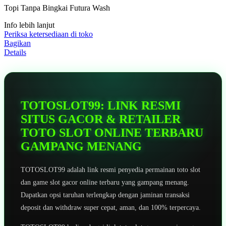
5
Topi Tanpa Bingkai Futura Wash
bintang,
nilai
Info lebih lanjut
rating
rata-
Periksa ketersediaan di toko
rata.
Bagikan
Read
Details
13
Reviews.
Tautan
halaman
yang
sama.
TOTOSLOT99: LINK RESMI
SITUS GACOR & RETAILER
TOTO SLOT ONLINE TERBARU
GAMPANG MENANG
TOTOSLOT99 adalah link resmi penyedia permainan toto slot
dan game slot gacor online terbaru yang gampang menang.
Dapatkan opsi taruhan terlengkap dengan jaminan transaksi
deposit dan withdraw super cepat, aman, dan 100% terpercaya.