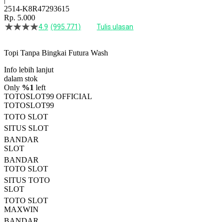
2514-K8R47293615
Rp. 5.000
4.9
(995.771)
Tulis ulasan
4.5
dari
5
Topi Tanpa Bingkai Futura Wash
bintang,
nilai
Info lebih lanjut
rating
rata-
dalam stok
rata.
Only
%1
left
Read
TOTOSLOT99 OFFICIAL
13
TOTOSLOT99
Reviews.
TOTO SLOT
Tautan
halaman
SITUS SLOT
yang
BANDAR
sama.
SLOT
BANDAR
TOTO SLOT
SITUS TOTO
SLOT
TOTO SLOT
MAXWIN
BANDAR