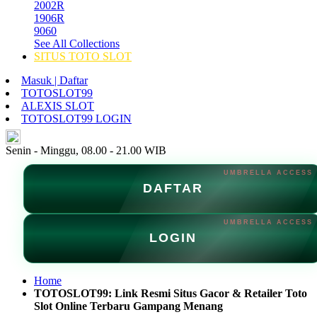
2002R
1906R
9060
See All Collections
SITUS TOTO SLOT
Masuk | Daftar
TOTOSLOT99
ALEXIS SLOT
TOTOSLOT99 LOGIN
ID
Senin - Minggu, 08.00 - 21.00 WIB
DAFTAR
LOGIN
Home
TOTOSLOT99: Link Resmi Situs Gacor & Retailer Toto
Slot Online Terbaru Gampang Menang