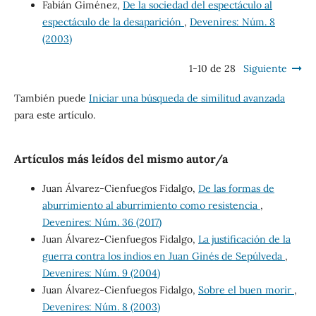
Fabián Giménez,
De la sociedad del espectáculo al
espectáculo de la desaparición
,
Devenires: Núm. 8
(2003)
1-10 de 28
Siguiente
También puede
Iniciar una búsqueda de similitud avanzada
para este artículo.
Artículos más leídos del mismo autor/a
Juan Álvarez-Cienfuegos Fidalgo,
De las formas de
aburrimiento al aburrimiento como resistencia
,
Devenires: Núm. 36 (2017)
Juan Álvarez-Cienfuegos Fidalgo,
La justificación de la
guerra contra los indios en Juan Ginés de Sepúlveda
,
Devenires: Núm. 9 (2004)
Juan Álvarez-Cienfuegos Fidalgo,
Sobre el buen morir
,
Devenires: Núm. 8 (2003)