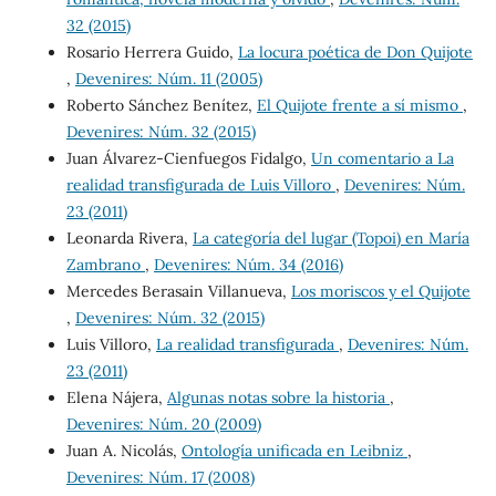
32 (2015)
Rosario Herrera Guido,
La locura poética de Don Quijote
,
Devenires: Núm. 11 (2005)
Roberto Sánchez Benítez,
El Quijote frente a sí mismo
,
Devenires: Núm. 32 (2015)
Juan Álvarez-Cienfuegos Fidalgo,
Un comentario a La
realidad transfigurada de Luis Villoro
,
Devenires: Núm.
23 (2011)
Leonarda Rivera,
La categoría del lugar (Topoi) en María
Zambrano
,
Devenires: Núm. 34 (2016)
Mercedes Berasain Villanueva,
Los moriscos y el Quijote
,
Devenires: Núm. 32 (2015)
Luis Villoro,
La realidad transfigurada
,
Devenires: Núm.
23 (2011)
Elena Nájera,
Algunas notas sobre la historia
,
Devenires: Núm. 20 (2009)
Juan A. Nicolás,
Ontología unificada en Leibniz
,
Devenires: Núm. 17 (2008)