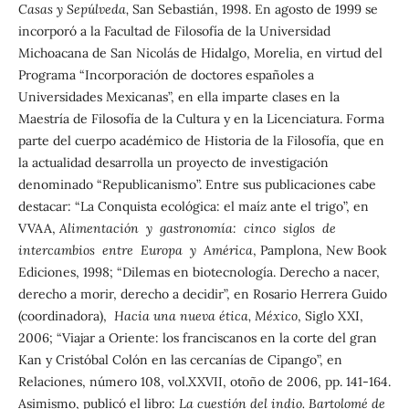
Casas y Sepúlveda,
San Sebastián, 1998. En agosto de 1999 se
incorporó a la Facultad de Filosofía de la Universidad
Michoacana de San Nicolás de Hidalgo, Morelia, en virtud del
Programa “Incorporación de doctores españoles a
Universidades Mexicanas”, en ella imparte clases en la
Maestría de Filosofía de la Cultura y en la Licenciatura. Forma
parte del cuerpo académico de Historia de la Filosofía, que en
la actualidad desarrolla un proyecto de investigación
denominado “Republicanismo”. Entre sus publicaciones cabe
destacar: “La Conquista ecológica: el maíz ante el trigo”, en
VVAA,
Alimentación y gastronomía: cinco siglos de
intercambios entre Europa y América
, Pamplona, New Book
Ediciones, 1998; “Dilemas en biotecnología. Derecho a nacer,
derecho a morir, derecho a decidir”, en Rosario Herrera Guido
(coordinadora),
Hacia una nueva ética, México
, Siglo XXI,
2006; “Viajar a Oriente: los franciscanos en la corte del gran
Kan y Cristóbal Colón en las cercanías de Cipango”, en
Relaciones, número 108, vol.XXVII, otoño de 2006, pp. 141-164.
Asimismo, publicó el libro:
La cuestión del indio. Bartolomé de