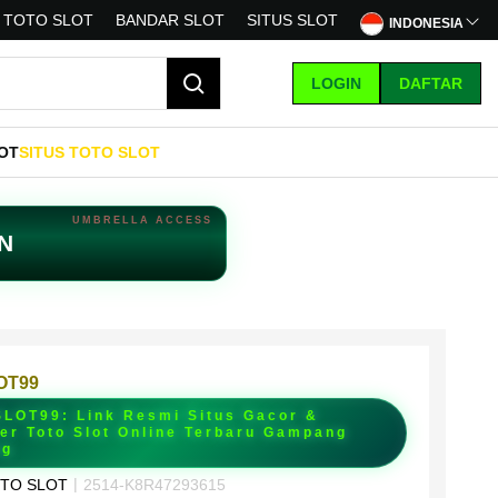
TOTO SLOT
BANDAR SLOT
SITUS SLOT
INDONESIA
LOGIN
DAFTAR
LOT
SITUS TOTO SLOT
N
OT99
LOT99: Link Resmi Situs Gacor &
ler Toto Slot Online Terbaru Gampang
ng
|
OTO SLOT
2514-K8R47293615