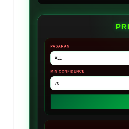
PR
PASARAN
MIN CONFIDENCE