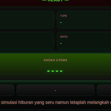
TIPE
-
SHIO
-
ANGKA UTAMA
----
-
i simulasi hiburan yang seru namun tetaplah melangkah 