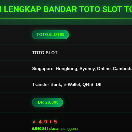
I LENGKAP BANDAR TOTO SLOT T
TOTOSLOT99
TOTO SLOT
Singapore, Hongkong, Sydney, Online, Cambodia
Transfer Bank, E-Wallet, QRIS, Dll
IDR 20.000
⭐ 4.9 / 5
9.540.841 ulasan pengguna