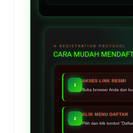
CARA MUDAH MENDAFT
AKSES LINK RESMI
1
Buka browser Anda dan kun
KLIK MENU DAFTAR
2
Pilih dan klik tombol "Daf