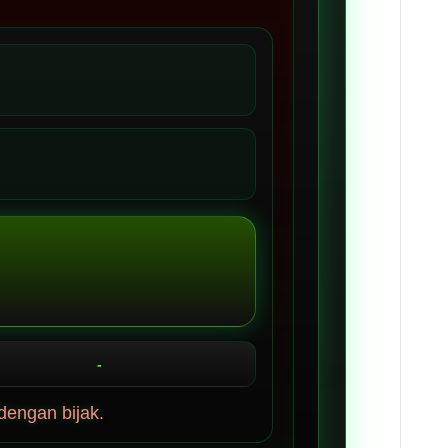
-
dengan bijak.