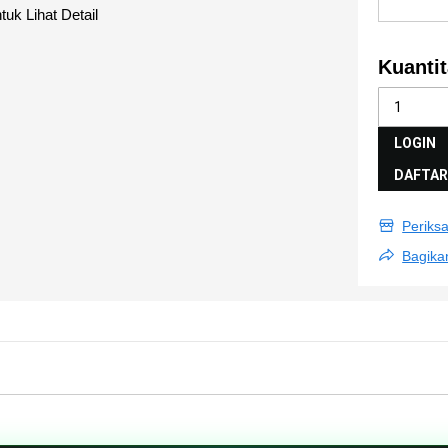
ntuk Lihat Detail
Kuanti
LOGIN
DAFTA
Periksa
Bagika