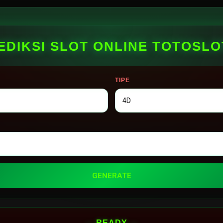
EDIKSI SLOT ONLINE TOTOSLO
TIPE
GENERATE
— READY —