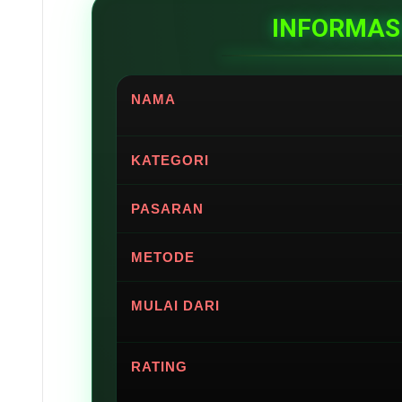
INFORMAS
NAMA
KATEGORI
PASARAN
METODE
MULAI DARI
RATING