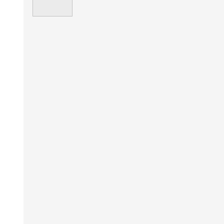
gallery