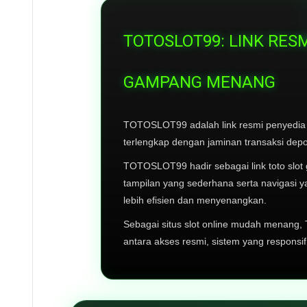
TOTOSLOT99: LINK RES
GAMPANG MENANG
TOTOSLOT99 adalah link resmi penyedia p
terlengkap dengan jaminan transaksi depo
TOTOSLOT99 hadir sebagai link toto slot
tampilan yang sederhana serta navigasi y
lebih efisien dan menyenangkan.
Sebagai situs slot online mudah menang
antara akses resmi, sistem yang responsif