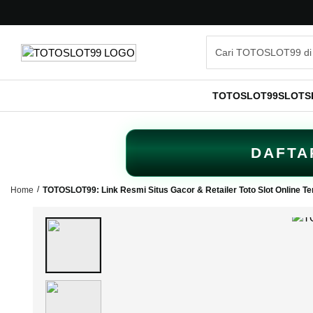
r
s
e
-
CARI
I
n
d
TOTOSLOT99
SLOT
S
o
n
e
s
DAFTA
i
a
!
Home
TOTOSLOT99: Link Resmi Situs Gacor & Retailer Toto Slot Online
Skip
to
the
end
of
the
images