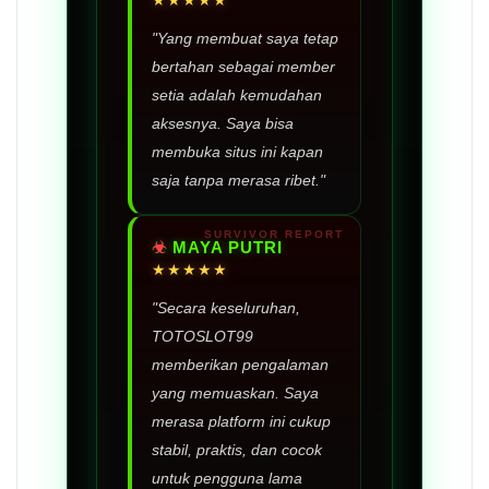
★★★★★
"Yang membuat saya tetap
bertahan sebagai member
setia adalah kemudahan
aksesnya. Saya bisa
membuka situs ini kapan
saja tanpa merasa ribet."
MAYA PUTRI
★★★★★
"Secara keseluruhan,
TOTOSLOT99
memberikan pengalaman
yang memuaskan. Saya
merasa platform ini cukup
stabil, praktis, dan cocok
untuk pengguna lama