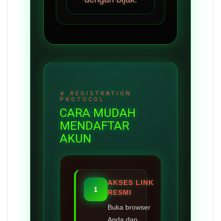
CARA MUDAH
MENDAFTAR
AKUN
AKSES LINK
1
RESMI
Buka browser
Anda dan