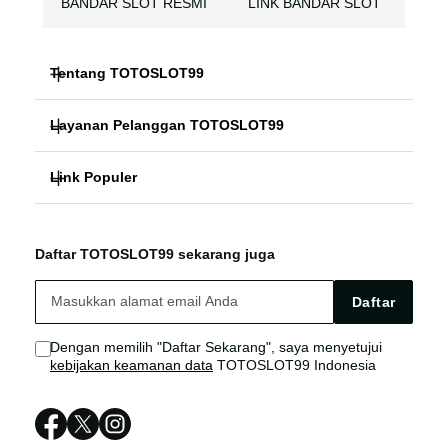
BANDAR SLOT RESMI
LINK BANDAR SLOT
Tentang TOTOSLOT99
Layanan Pelanggan TOTOSLOT99
TOTO SLOT
Link Populer
FAQ
BANDAR SLOT
TOTOSLOT99
TOTOSLOT99 Bonus
BANDAR SLOT THAILAND
Daftar TOTOSLOT99 sekarang juga
TOTOSLOT99 LOGIN
TOTOSLOT99 Live Chat
SITUS SLOT
Daftar
TOTOSLOT99 LINK
Sitemap
SITUS SLOT THAILAND
Dengan memilih "Daftar Sekarang", saya menyetujui
kebijakan keamanan data
TOTOSLOT99 Indonesia
TOTOSLOT99 DAFTAR
TOTOSLOT99 RESMI