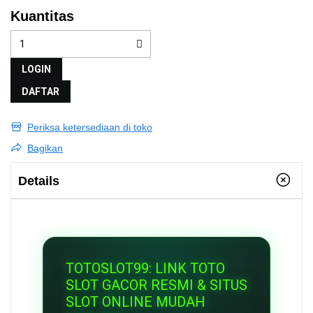
Kuantitas
LOGIN
DAFTAR
Periksa ketersediaan di toko
Bagikan
Details
TOTOSLOT99: LINK TOTO
SLOT GACOR RESMI & SITUS
SLOT ONLINE MUDAH