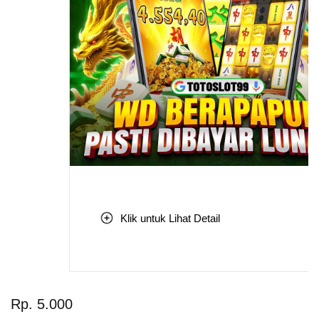
Klik untuk Lihat Detail
Skip
to
Rp. 5.000
the