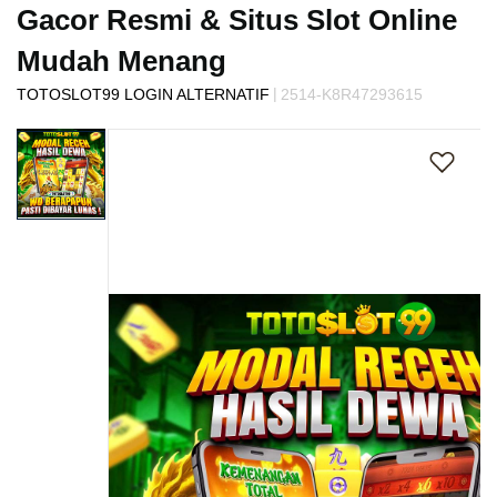
s
Gacor Resmi & Situs Slot Online
i
a
Mudah Menang
!
|
TOTOSLOT99 LOGIN ALTERNATIF
2514-K8R47293615
Skip
to
the
end
of
the
images
gallery