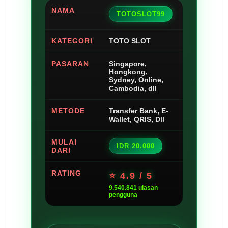
NAMA
TOTOSLOT99
KATEGORI
TOTO SLOT
PASARAN
Singapore,
Hongkong,
Sydney, Online,
Cambodia, dll
METODE
Transfer Bank, E-
Wallet, QRIS, Dll
MULAI
IDR 20.000
DARI
RATING
⭐ 4.9 / 5
9.540.841 ulasan
pengguna