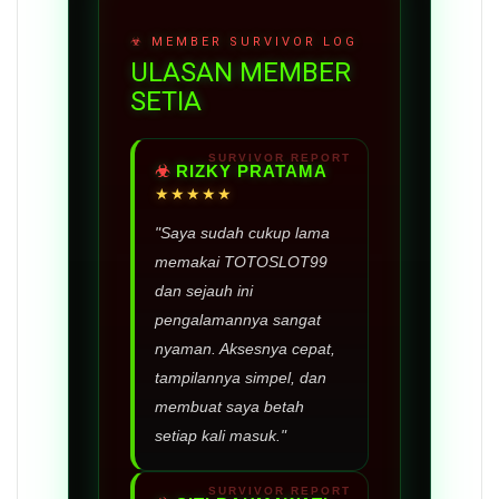
ULASAN MEMBER
SETIA
RIZKY PRATAMA
★★★★★
"Saya sudah cukup lama
memakai TOTOSLOT99
dan sejauh ini
pengalamannya sangat
nyaman. Aksesnya cepat,
tampilannya simpel, dan
membuat saya betah
setiap kali masuk."