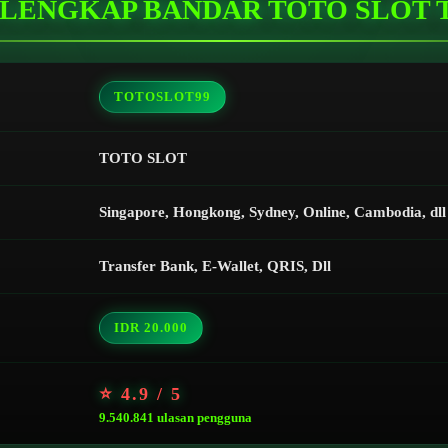
 LENGKAP BANDAR TOTO SLOT 
TOTOSLOT99
TOTO SLOT
Singapore, Hongkong, Sydney, Online, Cambodia, dll
Transfer Bank, E-Wallet, QRIS, Dll
IDR 20.000
⭐ 4.9 / 5
9.540.841 ulasan pengguna