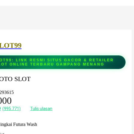
LOT99
OT99: LINK RESMI SITUS GACOR & RETAILER
LOT ONLINE TERBARU GAMPANG MENANG
TOTO SLOT
293615
000
9
(995.771)
Tulis ulasan
ingkai Futura Wash