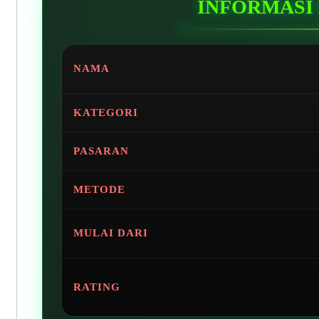
INFORMASI
NAMA
KATEGORI
PASARAN
METODE
MULAI DARI
RATING