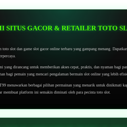
MI SITUS GACOR & RETAILER TOTO S
oto slot dan game slot gacor online terbaru yang gampang menang. Dapatkan 
erpercaya.
i yang dirancang untuk memberikan akses cepat, praktis, dan nyaman bagi pa
lihan bagi pemain yang mencari pengalaman bermain slot online yang lebih efi
9 menawarkan berbagai pilihan permainan yang menarik untuk dinikmati kapan
r membuat platform ini semakin diminati oleh para pecinta toto slot.