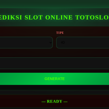
EDIKSI SLOT ONLINE TOTOSLO
TIPE
GENERATE
— READY —