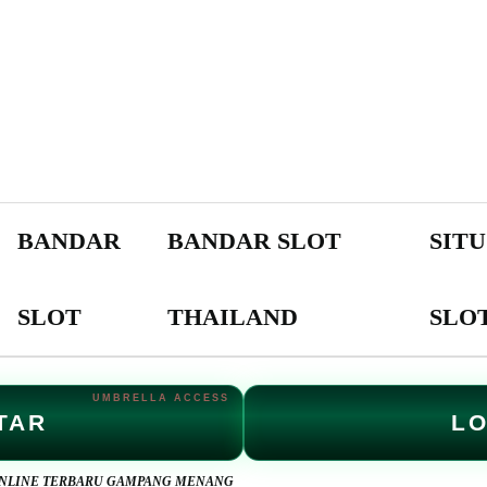
BANDAR
BANDAR SLOT
SITU
SLOT
THAILAND
SLO
TAR
LO
T ONLINE TERBARU GAMPANG MENANG