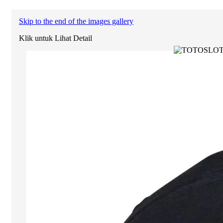
Skip to the end of the images gallery
Klik untuk Lihat Detail