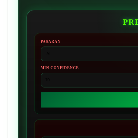
PR
PASARAN
MIN CONFIDENCE