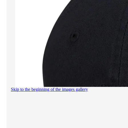
Skip to the beginning of the images gallery