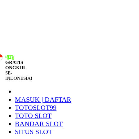
INDONESIA
GRATIS
ONGKIR
SE-
INDONESIA!
MASUK | DAFTAR
TOTOSLOT99
TOTO SLOT
BANDAR SLOT
SITUS SLOT