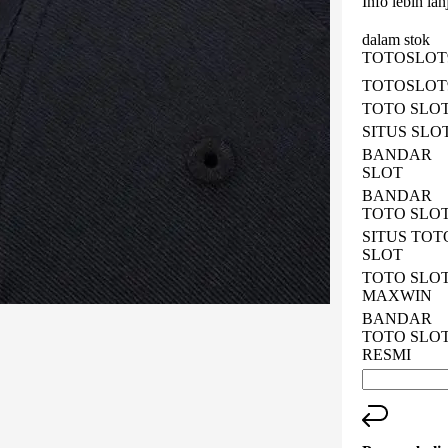
Info lebih lan
rating
rata-
rata.
dalam stok
Read
TOTOSLOT9
13
Reviews.
TOTOSLOT
Tautan
TOTO SLO
halaman
yang
SITUS SLO
sama.
BANDAR
SLOT
BANDAR
TOTO SLO
SITUS TOT
SLOT
TOTO SLO
MAXWIN
BANDAR
TOTO SLO
RESMI