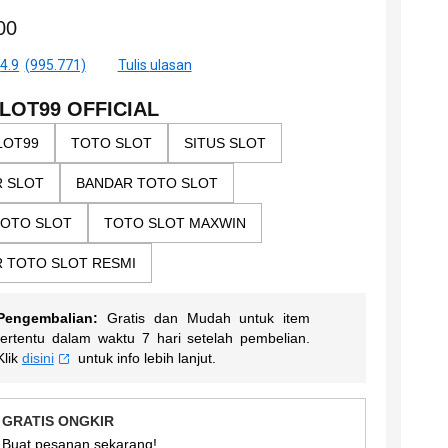
00
4.9
(995.771)
Tulis ulasan
LOT99 OFFICIAL
LOT99
TOTO SLOT
SITUS SLOT
 SLOT
BANDAR TOTO SLOT
TOTO SLOT
TOTO SLOT MAXWIN
 TOTO SLOT RESMI
Pengembalian:
Gratis dan Mudah untuk item
tertentu dalam waktu 7 hari setelah pembelian.
Klik
disini
untuk info lebih lanjut.
GRATIS ONGKIR
Buat pesanan sekarang!