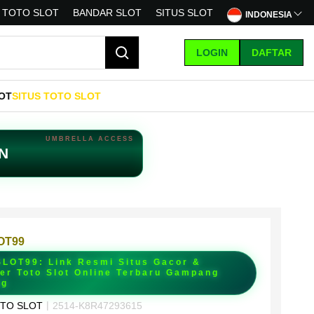
TOTO SLOT
BANDAR SLOT
SITUS SLOT
INDONESIA
LOGIN
DAFTAR
LOT
SITUS TOTO SLOT
N
OT99
LOT99: Link Resmi Situs Gacor &
ler Toto Slot Online Terbaru Gampang
ng
|
OTO SLOT
2514-K8R47293615