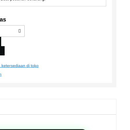
tas
R
 ketersediaan di toko
n