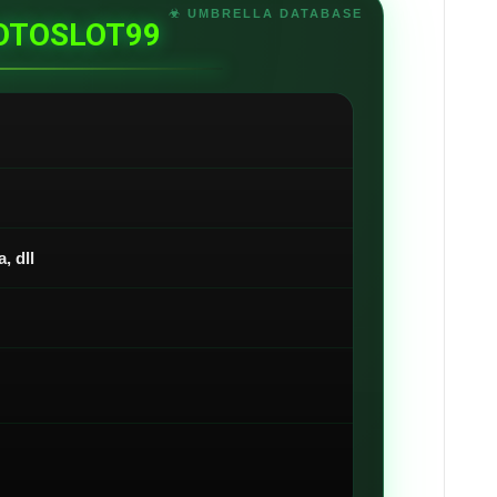
OTOSLOT99
, dll