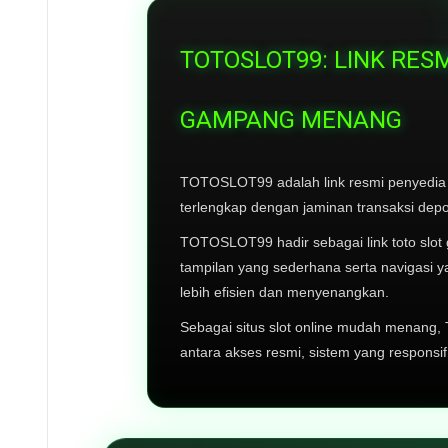
TOTOSLOT99: LINK RES
GAMPANG MENANG
TOTOSLOT99 adalah link resmi penyedia p
terlengkap dengan jaminan transaksi depo
TOTOSLOT99 hadir sebagai link toto slot
tampilan yang sederhana serta navigasi y
lebih efisien dan menyenangkan.
Sebagai situs slot online mudah menang
antara akses resmi, sistem yang responsif