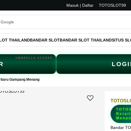
Masuk | Daftar
TOTOSLOT99
LOT THAILAND
BANDAR SLOT
BANDAR SLOT THAILAND
SITUS S
R
LOGI
 Terbaru Gampang Menang
TOTOSL
TOTOS
Retai
Mena
Bandar T