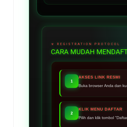
CARA MUDAH MENDAFT
AKSES LINK RESMI
1
Buka browser Anda dan kun
KLIK MENU DAFTAR
2
Pilih dan klik tombol "Daf