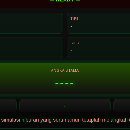
TIPE
-
SHIO
-
ANGKA UTAMA
----
-
i simulasi hiburan yang seru namun tetaplah melangkah 