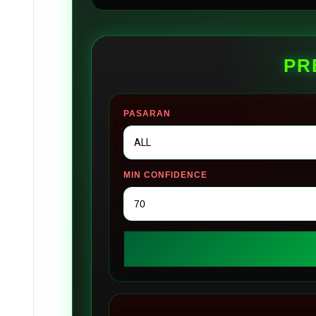
PR
PASARAN
MIN CONFIDENCE