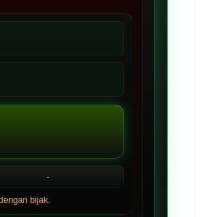
-
dengan bijak.