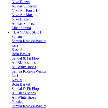
Nike Blazer
Adidas Superstar
Nike Air Force 1
Nike Air Max
Nike Blazer
Adidas Superstar
Lihat Semua
BANDAR SLOT
Sepatu
Semua Koleksi Wanita
Lari
Kasual
Bola Basket
Sandal & Fit Flop
All Black shoes
All White shoes
Semua Koleksi Wanita
Lari
Kasual
Bola Basket
Sandal & Fit Flop
All Black shoes
All White shoes
Pakaian
Semua Koleksi Wanita