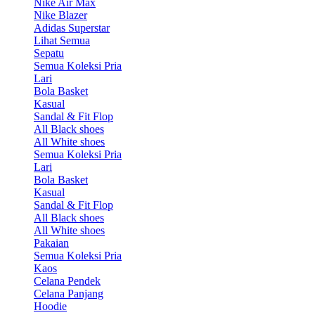
Nike Air Max
Nike Blazer
Adidas Superstar
Lihat Semua
Sepatu
Semua Koleksi Pria
Lari
Bola Basket
Kasual
Sandal & Fit Flop
All Black shoes
All White shoes
Semua Koleksi Pria
Lari
Bola Basket
Kasual
Sandal & Fit Flop
All Black shoes
All White shoes
Pakaian
Semua Koleksi Pria
Kaos
Celana Pendek
Celana Panjang
Hoodie