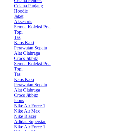
Celana Pendek
Celana Panjang
Hoodie
Jaket
Aksesoris
Semua Koleksi Pria
Topi
Tas
Kaos Kaki
Perawatan Sepatu
Alat Olahraga
Crocs Jibbitz
Semua Koleksi Pria
Topi
Tas
Kaos Kaki
Perawatan Sepatu
Alat Olahraga
Crocs Jibbitz
Icons
Nike Air Force 1
Nike Air Max
Nike Blazer
Adidas Superstar
Nike Air Force 1