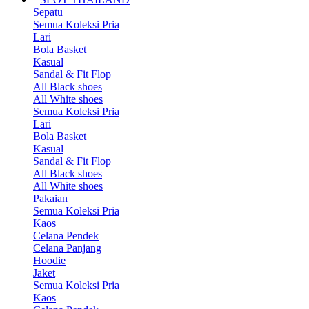
Sepatu
Semua Koleksi Pria
Lari
Bola Basket
Kasual
Sandal & Fit Flop
All Black shoes
All White shoes
Semua Koleksi Pria
Lari
Bola Basket
Kasual
Sandal & Fit Flop
All Black shoes
All White shoes
Pakaian
Semua Koleksi Pria
Kaos
Celana Pendek
Celana Panjang
Hoodie
Jaket
Semua Koleksi Pria
Kaos