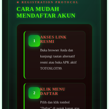
CARA MUDAH
MENDAFTAR AKUN
AKSES LINK
1
RESMI
Buka browser Anda dan
kunjungi tautan alternatif
resmi atau buka APK aktif
TOTOSLOT99.
KLIK MENU
2
DAFTAR
Pilih dan klik tombol
"Daftar" di pojok kanan atas