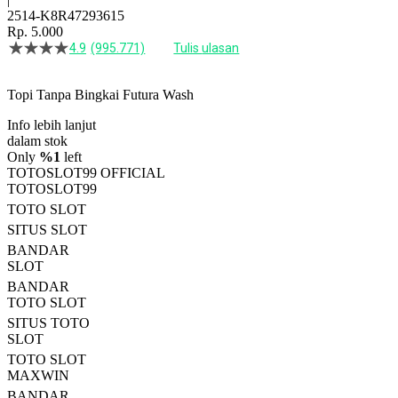
2514-K8R47293615
Rp. 5.000
4.9
(995.771)
Tulis ulasan
4.5
dari
5
Topi Tanpa Bingkai Futura Wash
bintang,
nilai
Info lebih lanjut
rating
rata-
dalam stok
rata.
Only
%1
left
Read
TOTOSLOT99 OFFICIAL
13
TOTOSLOT99
Reviews.
TOTO SLOT
Tautan
halaman
SITUS SLOT
yang
BANDAR
sama.
SLOT
BANDAR
TOTO SLOT
SITUS TOTO
SLOT
TOTO SLOT
MAXWIN
BANDAR