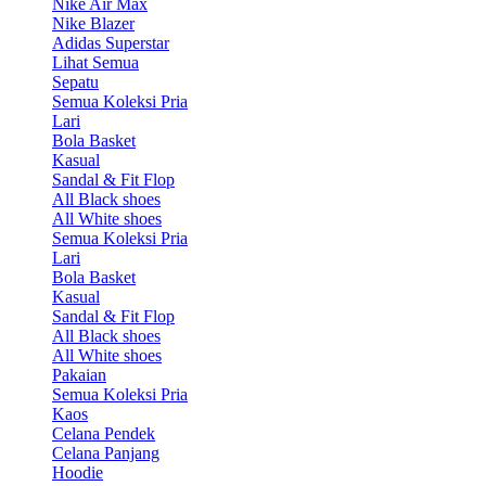
Nike Air Max
Nike Blazer
Adidas Superstar
Lihat Semua
Sepatu
Semua Koleksi Pria
Lari
Bola Basket
Kasual
Sandal & Fit Flop
All Black shoes
All White shoes
Semua Koleksi Pria
Lari
Bola Basket
Kasual
Sandal & Fit Flop
All Black shoes
All White shoes
Pakaian
Semua Koleksi Pria
Kaos
Celana Pendek
Celana Panjang
Hoodie