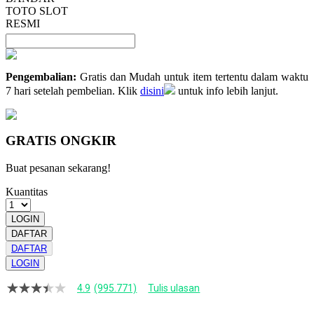
TOTO SLOT
RESMI
Pengembalian:
Gratis dan Mudah untuk item tertentu dalam waktu
7 hari setelah pembelian. Klik
disini
untuk info lebih lanjut.
GRATIS ONGKIR
Buat pesanan sekarang!
Kuantitas
LOGIN
DAFTAR
DAFTAR
LOGIN
4.9
(995.771)
Tulis ulasan
4.9
dari