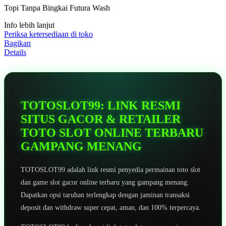
5
Topi Tanpa Bingkai Futura Wash
bintang,
nilai
Info lebih lanjut
rating
rata-
Periksa ketersediaan di toko
rata.
Bagikan
Read
Details
13
Reviews.
Tautan
halaman
yang
sama.
TOTOSLOT99: LINK RESMI
SITUS GACOR & RETAILER
TOTO SLOT ONLINE TERBARU
GAMPANG MENANG
TOTOSLOT99 adalah link resmi penyedia permainan toto slot
dan game slot gacor online terbaru yang gampang menang.
Dapatkan opsi taruhan terlengkap dengan jaminan transaksi
deposit dan withdraw super cepat, aman, dan 100% terpercaya.