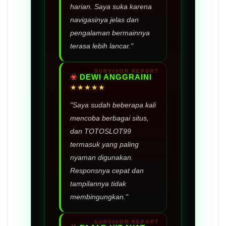
harian. Saya suka karena
navigasinya jelas dan
pengalaman bermainnya
terasa lebih lancar."
DEWI ANGGRAINI
★★★★★
"Saya sudah beberapa kali
mencoba berbagai situs,
dan TOTOSLOT99
termasuk yang paling
nyaman digunakan.
Responsnya cepat dan
tampilannya tidak
membingungkan."