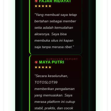
FAJAR HIDAYAT
★★★★★
"Yang membuat saya tetap
bertahan sebagai member
setia adalah kemudahan
aksesnya. Saya bisa
membuka situs ini kapan
saja tanpa merasa ribet."
MAYA PUTRI
★★★★★
"Secara keseluruhan,
TOTOSLOT99
memberikan pengalaman
yang memuaskan. Saya
merasa platform ini cukup
stabil, praktis, dan cocok