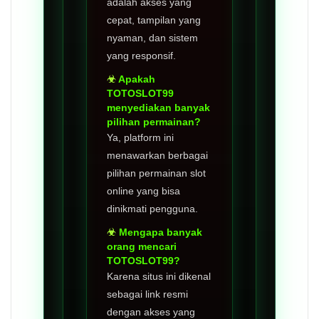
adalah akses yang
cepat, tampilan yang
nyaman, dan sistem
yang responsif.
Apakah
TOTOSLOT99
menyediakan banyak
pilihan permainan?
Ya, platform ini
menawarkan berbagai
pilihan permainan slot
online yang bisa
dinikmati pengguna.
Mengapa banyak
orang mencari
TOTOSLOT99?
Karena situs ini dikenal
sebagai link resmi
dengan akses yang