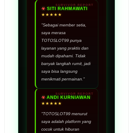
SITI RAHMAWATI
★★★★★
"Sebagai member setia,
saya merasa
TOTOSLOT99 punya
layanan yang praktis dan
mudah dipahami. Tidak
banyak langkah rumit, jadi
saya bisa langsung
menikmati permainan."
ANDI KURNIAWAN
★★★★★
"TOTOSLOT99 menurut
saya adalah platform yang
cocok untuk hiburan