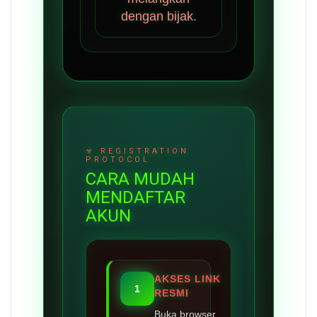
dengan bijak.
CARA MUDAH
MENDAFTAR
AKUN
AKSES LINK
1
RESMI
Buka browser