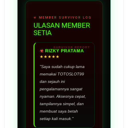
ULASAN MEMBER
SETIA
RIZKY PRATAMA
★★★★★
"Saya sudah cukup lama
memakai TOTOSLOT99
dan sejauh ini
pengalamannya sangat
nyaman. Aksesnya cepat,
tampilannya simpel, dan
membuat saya betah
setiap kali masuk."