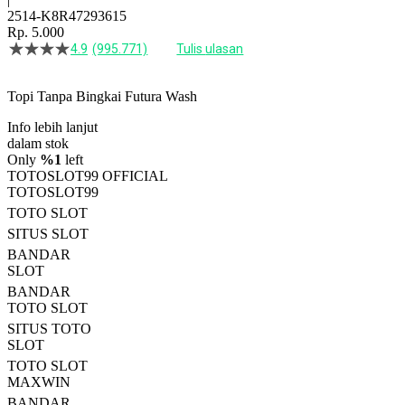
2514-K8R47293615
Rp. 5.000
4.9
(995.771)
Tulis ulasan
4.5
dari
5
Topi Tanpa Bingkai Futura Wash
bintang,
nilai
Info lebih lanjut
rating
rata-
dalam stok
rata.
Only
%1
left
Read
TOTOSLOT99 OFFICIAL
13
TOTOSLOT99
Reviews.
TOTO SLOT
Tautan
halaman
SITUS SLOT
yang
BANDAR
sama.
SLOT
BANDAR
TOTO SLOT
SITUS TOTO
SLOT
TOTO SLOT
MAXWIN
BANDAR