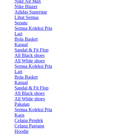
Nike Air Max
Nike Blazer
Adidas Superstar
Lihat Semua
Sepatu
Semua Koleksi Pria
Lari
Bola Basket
Kasual
Sandal & Fit Flop
All Black shoes
All White shoes
Semua Koleksi Pria
Lari
Bola Basket
Kasual
Sandal & Fit Flop
All Black shoes
All White shoes
Pakaian
Semua Koleksi Pria
Kaos
Celana Pendek
Celana Panjang
Hoodie