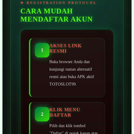
CARA MUDAH
MENDAFTAR AKUN
AKSES LINK
1
RESMI
Buka browser Anda dan
kunjungi tautan alternatif
resmi atau buka APK aktif
TOTOSLOT99.
KLIK MENU
2
DAFTAR
Pilih dan klik tombol
"Daftar" di pojok kanan atas