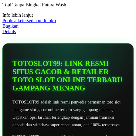
5
Topi Tanpa Bingkai Futura Wash
bintang,
nilai
Info lebih lanjut
rating
rata-
Periksa ketersediaan di toko
rata.
Bagikan
Read
Details
13
Reviews.
Tautan
halaman
yang
sama.
TOTOSLOT99: LINK RESMI
SITUS GACOR & RETAILER
TOTO SLOT ONLINE TERBARU
GAMPANG MENANG
TOTOSLOT99 adalah link resmi penyedia permainan toto slot
dan game slot gacor online terbaru yang gampang menang.
Dapatkan opsi taruhan terlengkap dengan jaminan transaksi
deposit dan withdraw super cepat, aman, dan 100% terpercaya.