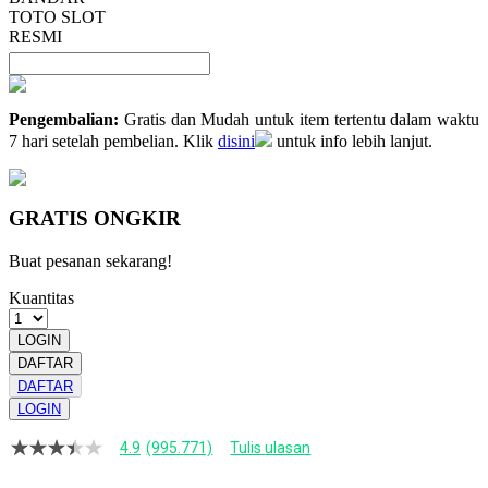
TOTO SLOT
RESMI
Pengembalian:
Gratis dan Mudah untuk item tertentu dalam waktu
7 hari setelah pembelian. Klik
disini
untuk info lebih lanjut.
GRATIS ONGKIR
Buat pesanan sekarang!
Kuantitas
LOGIN
DAFTAR
DAFTAR
LOGIN
4.9
(995.771)
Tulis ulasan
4.9
dari