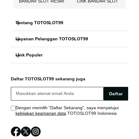
BANDAR SLOT RESMI
LINK BANDAR SLOT
Tentang TOTOSLOT99
Layanan Pelanggan TOTOSLOT99
TOTO SLOT
Link Populer
FAQ
BANDAR SLOT
TOTOSLOT99
TOTOSLOT99 Bonus
BANDAR SLOT THAILAND
Daftar TOTOSLOT99 sekarang juga
TOTOSLOT99 LOGIN
TOTOSLOT99 Live Chat
SITUS SLOT
Daftar
TOTOSLOT99 LINK
Sitemap
SITUS SLOT THAILAND
Dengan memilih "Daftar Sekarang", saya menyetujui
kebijakan keamanan data
TOTOSLOT99 Indonesia
TOTOSLOT99 DAFTAR
TOTOSLOT99 RESMI