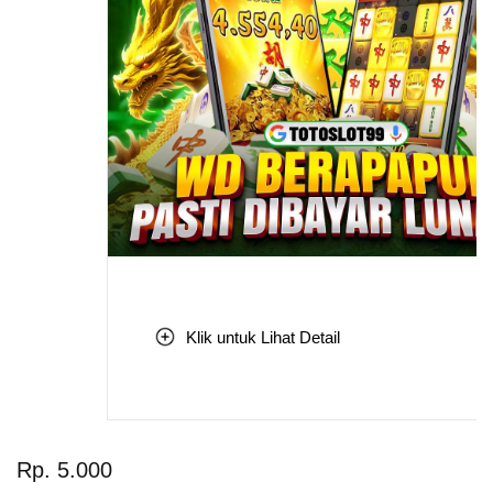
Klik untuk Lihat Detail
Skip
to
Rp. 5.000
the