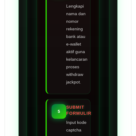
Lengkapi
nama dan
nomor
rekening
bank atau
e-wallet
aktif guna
kelancaran
proses
withdraw
jackpot.
SUBMIT
5
FORMULIR
Input kode
captcha