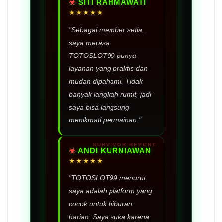
SITI RAHMAWATI
★★★★★
"Sebagai member setia,
saya merasa
TOTOSLOT99 punya
layanan yang praktis dan
mudah dipahami. Tidak
banyak langkah rumit, jadi
saya bisa langsung
menikmati permainan."
ANDI KURNIAWAN
★★★★★
"TOTOSLOT99 menurut
saya adalah platform yang
cocok untuk hiburan
harian. Saya suka karena