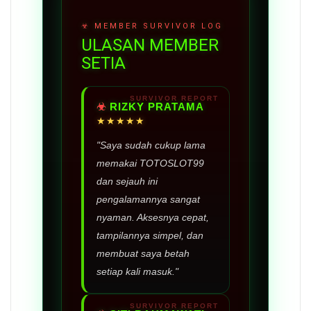
ULASAN MEMBER
SETIA
RIZKY PRATAMA
★★★★★
"Saya sudah cukup lama
memakai TOTOSLOT99
dan sejauh ini
pengalamannya sangat
nyaman. Aksesnya cepat,
tampilannya simpel, dan
membuat saya betah
setiap kali masuk."