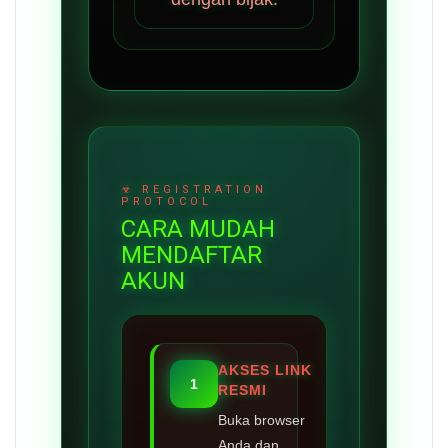
CARA MUDAH
MENDAFTAR
AKUN
AKSES LINK
1
RESMI
Buka browser
Anda dan