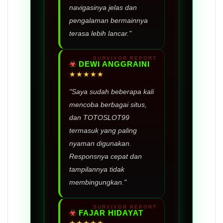
navigasinya jelas dan
pengalaman bermainnya
terasa lebih lancar."
DEWI ANGGRAINI
★★★★★
"Saya sudah beberapa kali
mencoba berbagai situs,
dan TOTOSLOT99
termasuk yang paling
nyaman digunakan.
Responsnya cepat dan
tampilannya tidak
membingungkan."
FAJAR HIDAYAT