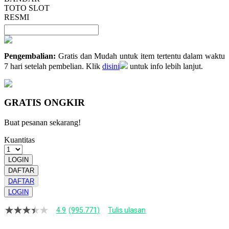
TOTO SLOT
RESMI
Pengembalian:
Gratis dan Mudah untuk item tertentu dalam waktu
7 hari setelah pembelian. Klik
disini
untuk info lebih lanjut.
GRATIS ONGKIR
Buat pesanan sekarang!
Kuantitas
LOGIN
DAFTAR
DAFTAR
LOGIN
4.9
(995.771)
Tulis ulasan
4.9
dari