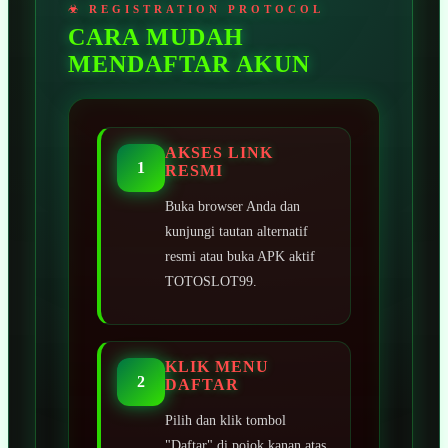
CARA MUDAH
MENDAFTAR AKUN
AKSES LINK
1
RESMI
Buka browser Anda dan
kunjungi tautan alternatif
resmi atau buka APK aktif
TOTOSLOT99.
KLIK MENU
2
DAFTAR
Pilih dan klik tombol
"Daftar" di pojok kanan atas