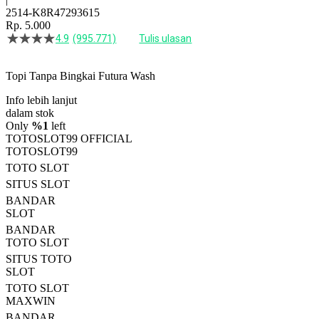
2514-K8R47293615
Rp. 5.000
4.9
(995.771)
Tulis ulasan
4.5
dari
5
Topi Tanpa Bingkai Futura Wash
bintang,
nilai
Info lebih lanjut
rating
rata-
dalam stok
rata.
Only
%1
left
Read
TOTOSLOT99 OFFICIAL
13
TOTOSLOT99
Reviews.
TOTO SLOT
Tautan
halaman
SITUS SLOT
yang
BANDAR
sama.
SLOT
BANDAR
TOTO SLOT
SITUS TOTO
SLOT
TOTO SLOT
MAXWIN
BANDAR