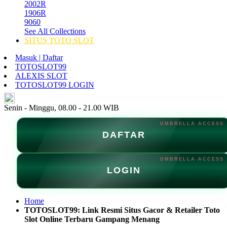
2002R
1906R
9060
See All Collections
SITUS TOTO SLOT
Masuk | Daftar
TOTOSLOT99
ALEXIS SLOT
TOTOSLOT99 LOGIN
ID
Senin - Minggu, 08.00 - 21.00 WIB
DAFTAR
LOGIN
Home
TOTOSLOT99: Link Resmi Situs Gacor & Retailer Toto
Slot Online Terbaru Gampang Menang