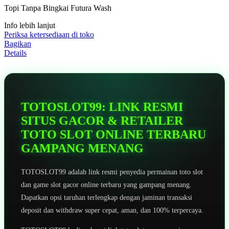
5
Topi Tanpa Bingkai Futura Wash
bintang,
nilai
Info lebih lanjut
rating
rata-
Periksa ketersediaan di toko
rata.
Bagikan
Read
Details
13
Reviews.
Tautan
halaman
yang
sama.
TOTOSLOT99: LINK RESMI
SITUS GACOR & RETAILER
TOTO SLOT ONLINE TERBARU
GAMPANG MENANG
TOTOSLOT99 adalah link resmi penyedia permainan toto slot
dan game slot gacor online terbaru yang gampang menang.
Dapatkan opsi taruhan terlengkap dengan jaminan transaksi
deposit dan withdraw super cepat, aman, dan 100% terpercaya.