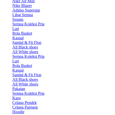
Nike Air Max
Nike Blazer
Adidas Superstar
Lihat Semua
Sepatu
Semua Koleksi Pria
Lari
Bola Basket
Kasual
Sandal & Fit Flop
All Black shoes
All White shoes
Semua Koleksi Pria
Lari
Bola Basket
Kasual
Sandal & Fit Flop
All Black shoes
All White shoes
Pakaian
Semua Koleksi Pria
Kaos
Celana Pendek
Celana Panjang
Hoodie