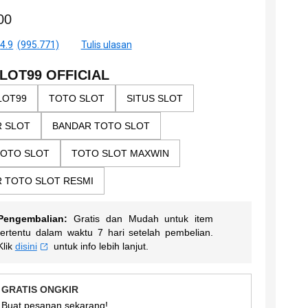
00
4.9
(995.771)
Tulis ulasan
LOT99 OFFICIAL
LOT99
TOTO SLOT
SITUS SLOT
 SLOT
BANDAR TOTO SLOT
TOTO SLOT
TOTO SLOT MAXWIN
 TOTO SLOT RESMI
Pengembalian:
Gratis dan Mudah untuk item
tertentu dalam waktu 7 hari setelah pembelian.
Klik
disini
untuk info lebih lanjut.
GRATIS ONGKIR
Buat pesanan sekarang!