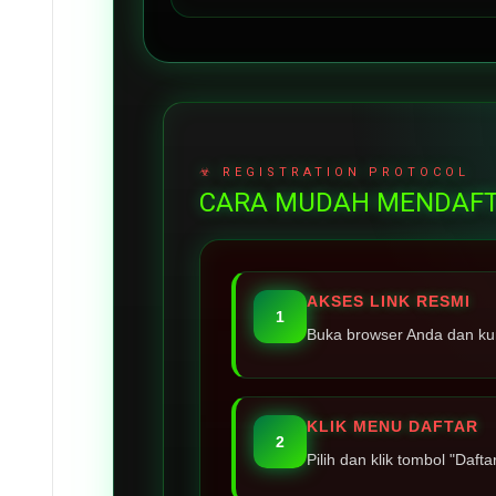
CARA MUDAH MENDAFT
AKSES LINK RESMI
1
Buka browser Anda dan kun
KLIK MENU DAFTAR
2
Pilih dan klik tombol "Daf