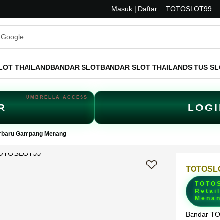
Masuk | Daftar
TOTOSLOT99
LOT THAILAND
BANDAR SLOT
BANDAR SLOT THAILAND
SITUS S
R
LOGI
 Terbaru Gampang Menang
TOTOSL
TOTOS
Retai
Mena
Bandar T