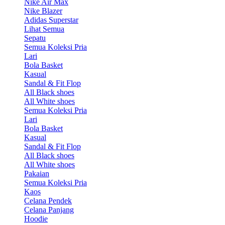
Nike Air Max
Nike Blazer
Adidas Superstar
Lihat Semua
Sepatu
Semua Koleksi Pria
Lari
Bola Basket
Kasual
Sandal & Fit Flop
All Black shoes
All White shoes
Semua Koleksi Pria
Lari
Bola Basket
Kasual
Sandal & Fit Flop
All Black shoes
All White shoes
Pakaian
Semua Koleksi Pria
Kaos
Celana Pendek
Celana Panjang
Hoodie