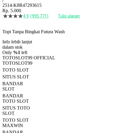
2514-K8R47293615
Rp. 5.000
4.9
(995.771)
Tulis ulasan
4.5
dari
5
Topi Tanpa Bingkai Futura Wash
bintang,
nilai
Info lebih lanjut
rating
rata-
dalam stok
rata.
Only
%1
left
Read
TOTOSLOT99 OFFICIAL
13
TOTOSLOT99
Reviews.
TOTO SLOT
Tautan
halaman
SITUS SLOT
yang
BANDAR
sama.
SLOT
BANDAR
TOTO SLOT
SITUS TOTO
SLOT
TOTO SLOT
MAXWIN
BANDAR