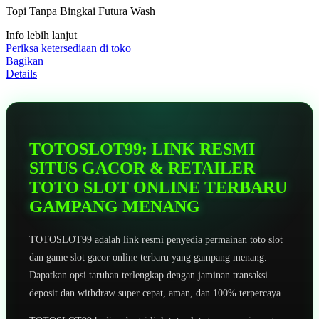
5
Topi Tanpa Bingkai Futura Wash
bintang,
nilai
Info lebih lanjut
rating
rata-
Periksa ketersediaan di toko
rata.
Bagikan
Read
Details
13
Reviews.
Tautan
halaman
yang
sama.
TOTOSLOT99: LINK RESMI
SITUS GACOR & RETAILER
TOTO SLOT ONLINE TERBARU
GAMPANG MENANG
TOTOSLOT99 adalah link resmi penyedia permainan toto slot
dan game slot gacor online terbaru yang gampang menang.
Dapatkan opsi taruhan terlengkap dengan jaminan transaksi
deposit dan withdraw super cepat, aman, dan 100% terpercaya.