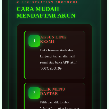
CARA MUDAH
MENDAFTAR AKUN
AKSES LINK
1
RESMI
Buka browser Anda dan
kunjungi tautan alternatif
resmi atau buka APK aktif
TOTOSLOT99.
KLIK MENU
2
DAFTAR
Pilih dan klik tombol
"Daftar" di pojok kanan atas