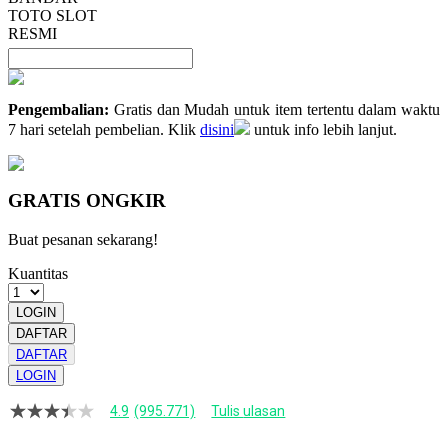
TOTO SLOT
RESMI
Pengembalian:
Gratis dan Mudah untuk item tertentu dalam waktu
7 hari setelah pembelian. Klik
disini
untuk info lebih lanjut.
GRATIS ONGKIR
Buat pesanan sekarang!
Kuantitas
LOGIN
DAFTAR
DAFTAR
LOGIN
4.9
(995.771)
Tulis ulasan
4.9
dari