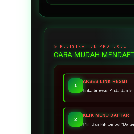
CARA MUDAH MENDAFT
AKSES LINK RESMI
1
Buka browser Anda dan kun
KLIK MENU DAFTAR
2
Pilih dan klik tombol "Daf