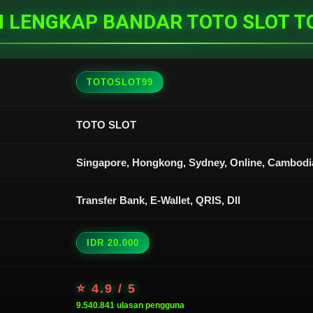
I LENGKAP BANDAR TOTO SLOT T
TOTOSLOT99
TOTO SLOT
Singapore, Hongkong, Sydney, Online, Cambodia
Transfer Bank, E-Wallet, QRIS, Dll
IDR 20.000
⭐ 4.9 / 5
9.540.841 ulasan pengguna