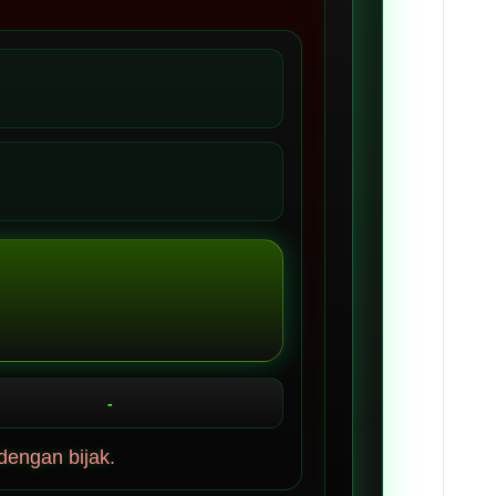
-
dengan bijak.