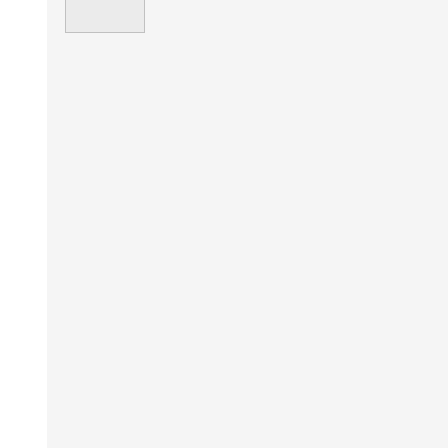
gallery