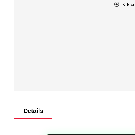
Klik u
Skip
to
the
beginning
of
the
images
gallery
Details