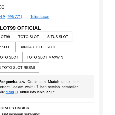
00
4.9
(995.771)
Tulis ulasan
LOT99 OFFICIAL
LOT99
TOTO SLOT
SITUS SLOT
 SLOT
BANDAR TOTO SLOT
TOTO SLOT
TOTO SLOT MAXWIN
 TOTO SLOT RESMI
Pengembalian:
Gratis dan Mudah untuk item
tertentu dalam waktu 7 hari setelah pembelian.
Klik
disini
untuk info lebih lanjut.
GRATIS ONGKIR
Buat pesanan sekarang!