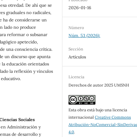
esa otredad. De ahí que se
2026-01-16
s graduales no radicales,
ue ha de considerarse un
un lado no produce
Número
ara reformar o subsanar
Núm. 53 (2026):
dagógico apetecido,
e una consciencia crítica.
Sección
e de un discurso que apunta
Artículos
e la educación orientados
 lado la reflexión y vínculos
Licencia
 educativo.
Derechos de autor 2025 UMSNH
Esta obra está bajo una licencia
internacional
Creative Commons
Ciencias Sociales
Atribución-NoComercial-SinDeriva
 en Administración y
4.0
.
temas de desarrollo y