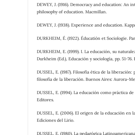
DEWEY, J. (1916). Democracy and education: An in
philosophy of education. Macmillan.
DEWEY, J. (1938). Experience and education. Kappa
DURKHEIM, É. (1922). Éducatión et Sociologie. Parí
DURKHEIM, E. (1999). I. La educación, su naturalez
Durkheim (Ed.), Educación y sociología, pp. 51-76. 
DUSSEL, E. (1987). Filosofía ética de la liberación
filosofía de la liberación. Buenos Aires: Aurora-Me
DUSSEL, E. (1994). La educación como práctica de l
Editores.
DUSSEL, E. (2006). El origen de la educación en la 
Ediciones del Lirio.
DUSSEL, E. (1980). La pedagógica Latinoamericana