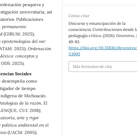
 ordenación pesquera y
tigación universitaria, así
Cómo citar
atorios. Publicaciones
Discurso y emancipación de la
n permanente:
consciencia: Contribuciones desde l
ad
(GIRUM: 2025);
pedagogía crítica. (2026).
Devenires
,
epistemologías del sur:
49-83.
https://doi.org/10.35830/devenires.
ATAM: 2025);
Ordenación
3.1005
 México: conceptos y
ODS: 2025).
Más formatos de cita
encias Sociales
se desempeña como
tigador de tiempo
 Indígena de Michoacán.
Patologías de la razón. El
ENQUE, CUI: 2018);
ateoría, arte y rigor
y política ambiental en el
sivo
(UACM: 2005);