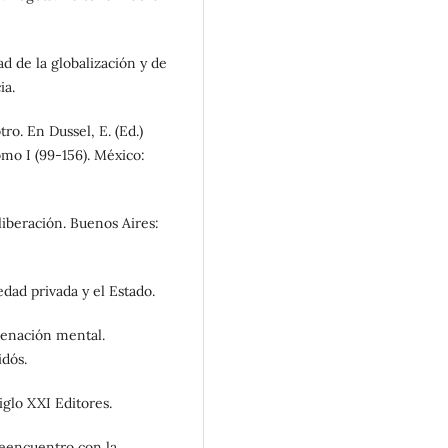
ad de la globalización y de
ia.
ro. En Dussel, E. (Ed.)
omo I (99-156). México:
liberación. Buenos Aires:
edad privada y el Estado.
lienación mental.
dós.
iglo XXI Editores.
reencuentro con la