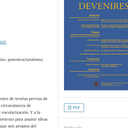
1005
smo, posestructuralismo
antes de teorías previas de
l circunstancia de
PDF
escolarización. Y a la
contexto para asumir ideas
 que son propios del
Publicado