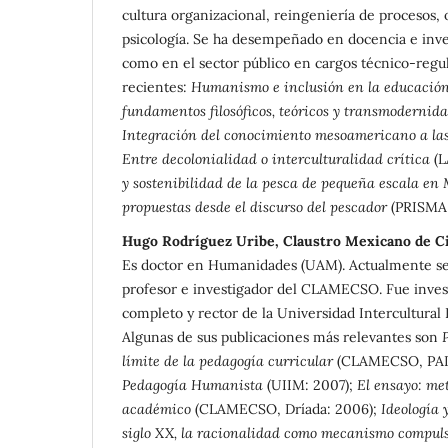
cultura organizacional, reingeniería de procesos,
psicología. Se ha desempeñado en docencia e inves
como en el sector público en cargos técnico-regul
recientes:
Humanismo e inclusión en la educació
fundamentos filosóficos, teóricos y transmodernid
Integración del conocimiento mesoamericano a las 
Entre decolonialidad o interculturalidad crítica
(L
y sostenibilidad de la pesca de pequeña escala en
propuestas desde el discurso del pescador
(PRISMA 
Hugo Rodríguez Uribe, Claustro Mexicano de Ci
Es doctor en Humanidades (UAM). Actualmente 
profesor e investigador del CLAMECSO. Fue inves
completo y rector de la Universidad Intercultural
Algunas de sus publicaciones más relevantes son
límite de la pedagogía curricular
(CLAMECSO, PAL
Pedagogía Humanista
(UIIM: 2007);
El ensayo: met
académico
(CLAMECSO, Dríada: 2006);
Ideología 
siglo XX, la racionalidad como mecanismo compul