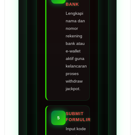
BANK
Lengkapi
nama dan
nomor
rekening
bank atau
e-wallet
aktif guna
kelancaran
proses
withdraw
jackpot.
SUBMIT
5
FORMULIR
Input kode