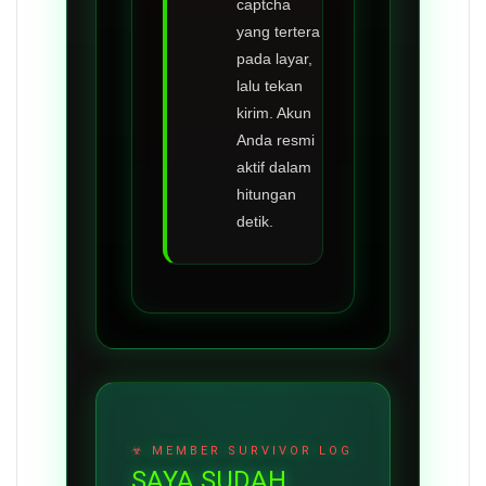
captcha
yang tertera
pada layar,
lalu tekan
kirim. Akun
Anda resmi
aktif dalam
hitungan
detik.
SAYA SUDAH