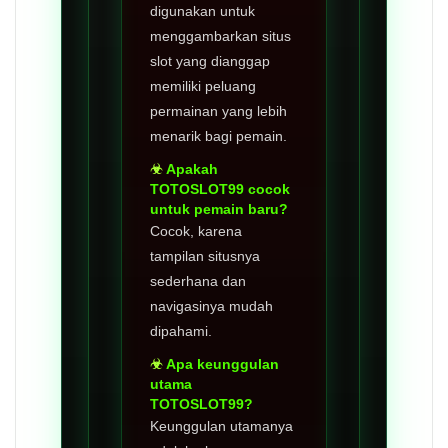
digunakan untuk
menggambarkan situs
slot yang dianggap
memiliki peluang
permainan yang lebih
menarik bagi pemain.
Apakah
TOTOSLOT99 cocok
untuk pemain baru?
Cocok, karena
tampilan situsnya
sederhana dan
navigasinya mudah
dipahami.
Apa keunggulan
utama
TOTOSLOT99?
Keunggulan utamanya