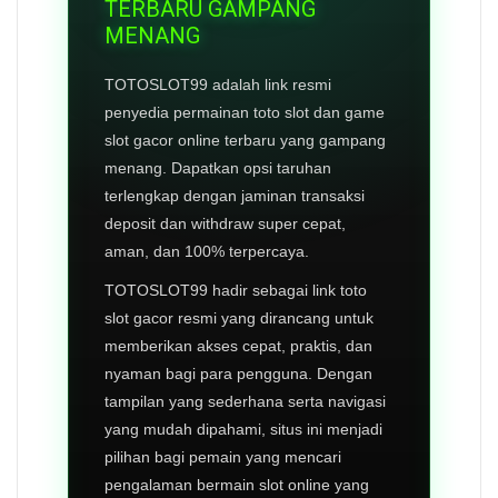
TERBARU GAMPANG
MENANG
TOTOSLOT99 adalah link resmi
penyedia permainan toto slot dan game
slot gacor online terbaru yang gampang
menang. Dapatkan opsi taruhan
terlengkap dengan jaminan transaksi
deposit dan withdraw super cepat,
aman, dan 100% terpercaya.
TOTOSLOT99 hadir sebagai link toto
slot gacor resmi yang dirancang untuk
memberikan akses cepat, praktis, dan
nyaman bagi para pengguna. Dengan
tampilan yang sederhana serta navigasi
yang mudah dipahami, situs ini menjadi
pilihan bagi pemain yang mencari
pengalaman bermain slot online yang