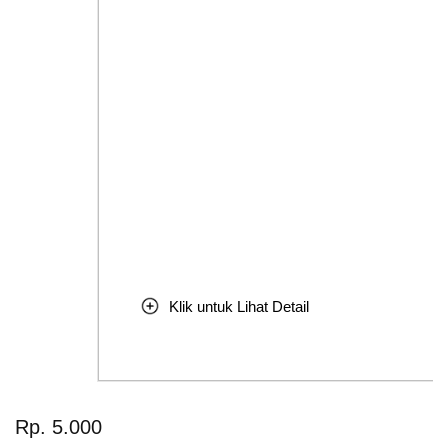
Klik untuk Lihat Detail
Skip
to
Rp. 5.000
the