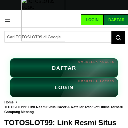
G
r
LOGIN
DAFTAR
a
t
i
s
O
n
g
k
i
DAFTAR
r
s
e
LOGIN
-
I
n
Home
d
TOTOSLOT99: Link Resmi Situs Gacor & Retailer Toto Slot Online Terbaru
Gampang Menang
o
n
TOTOSLOT99: Link Resmi Situs
e