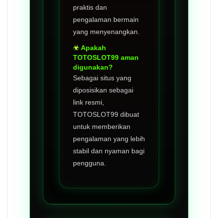
praktis dan
pengalaman bermain
yang menyenangkan.
Apakah
TOTOSLOT99 aman
digunakan?
Sebagai situs yang
diposisikan sebagai
link resmi,
TOTOSLOT99 dibuat
untuk memberikan
pengalaman yang lebih
stabil dan nyaman bagi
pengguna.