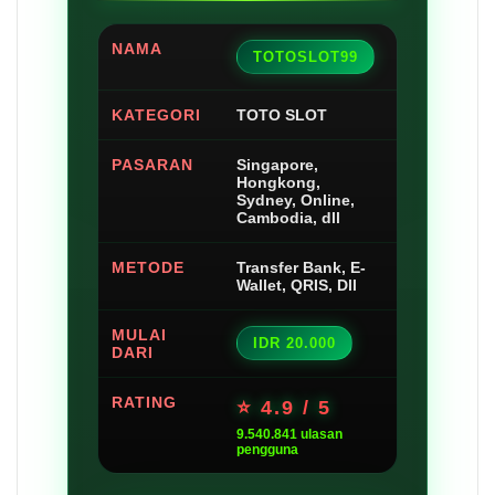
NAMA
TOTOSLOT99
KATEGORI
TOTO SLOT
PASARAN
Singapore,
Hongkong,
Sydney, Online,
Cambodia, dll
METODE
Transfer Bank, E-
Wallet, QRIS, Dll
MULAI
IDR 20.000
DARI
RATING
⭐ 4.9 / 5
9.540.841 ulasan
pengguna