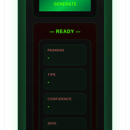
GENERATE
— READY —
PASARAN
-
TIPE
-
CONFIDENCE
-
SHIO