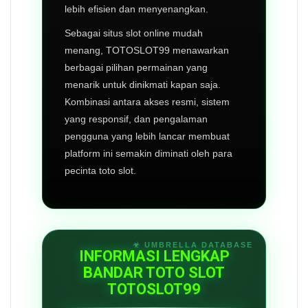
lebih efisien dan menyenangkan.
Sebagai situs slot online mudah
menang, TOTOSLOT99 menawarkan
berbagai pilihan permainan yang
menarik untuk dinikmati kapan saja.
Kombinasi antara akses resmi, sistem
yang responsif, dan pengalaman
pengguna yang lebih lancar membuat
platform ini semakin diminati oleh para
pecinta toto slot.
INFORMASI LENGKAP
BANDAR TOTO SLOT
TOTOSLOT99