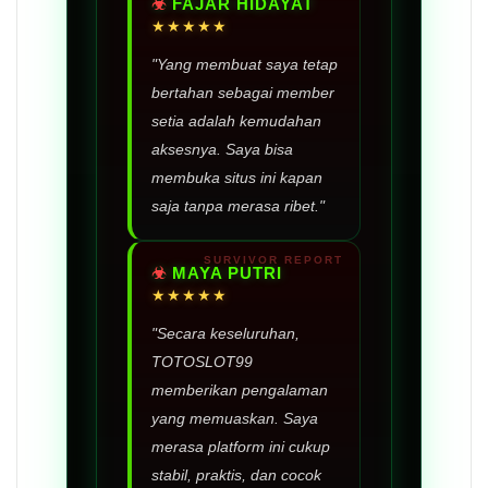
FAJAR HIDAYAT
★★★★★
"Yang membuat saya tetap
bertahan sebagai member
setia adalah kemudahan
aksesnya. Saya bisa
membuka situs ini kapan
saja tanpa merasa ribet."
MAYA PUTRI
★★★★★
"Secara keseluruhan,
TOTOSLOT99
memberikan pengalaman
yang memuaskan. Saya
merasa platform ini cukup
stabil, praktis, dan cocok