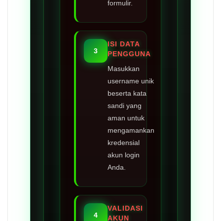
formulir.
ISI DATA
3
PENGGUNA
Masukkan
username unik
beserta kata
sandi yang
aman untuk
mengamankan
kredensial
akun login
Anda.
VALIDASI
4
AKUN