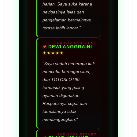
harian. Saya suka karena
navigasinya jelas dan
pengalaman bermainnya
terasa lebih lancar."
DEWI ANGGRAINI
★★★★★
"Saya sudah beberapa kali
mencoba berbagai situs,
dan TOTOSLOT99
termasuk yang paling
nyaman digunakan.
Responsnya cepat dan
tampilannya tidak
membingungkan."