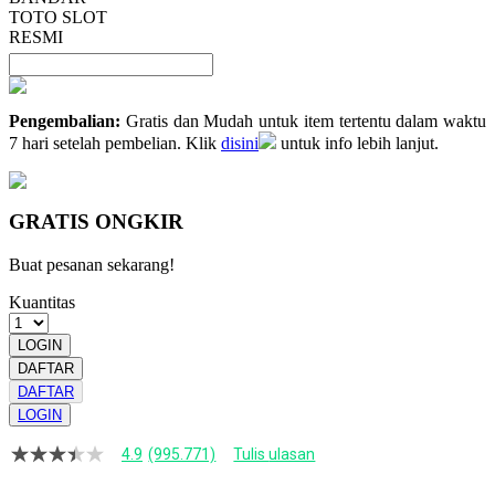
TOTO SLOT
RESMI
Pengembalian:
Gratis dan Mudah untuk item tertentu dalam waktu
7 hari setelah pembelian. Klik
disini
untuk info lebih lanjut.
GRATIS ONGKIR
Buat pesanan sekarang!
Kuantitas
LOGIN
DAFTAR
DAFTAR
LOGIN
4.9
(995.771)
Tulis ulasan
4.9
dari