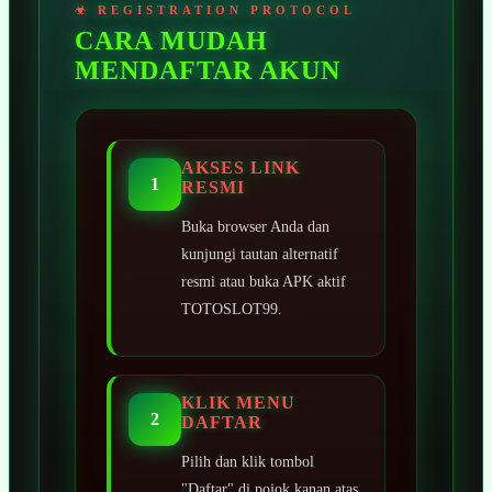
CARA MUDAH
MENDAFTAR AKUN
AKSES LINK
1
RESMI
Buka browser Anda dan
kunjungi tautan alternatif
resmi atau buka APK aktif
TOTOSLOT99.
KLIK MENU
2
DAFTAR
Pilih dan klik tombol
"Daftar" di pojok kanan atas