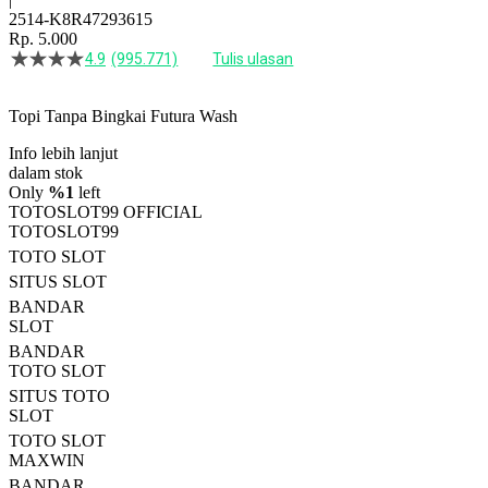
2514-K8R47293615
Rp. 5.000
4.9
(995.771)
Tulis ulasan
4.5
dari
5
Topi Tanpa Bingkai Futura Wash
bintang,
nilai
Info lebih lanjut
rating
rata-
dalam stok
rata.
Only
%1
left
Read
TOTOSLOT99 OFFICIAL
13
TOTOSLOT99
Reviews.
TOTO SLOT
Tautan
halaman
SITUS SLOT
yang
BANDAR
sama.
SLOT
BANDAR
TOTO SLOT
SITUS TOTO
SLOT
TOTO SLOT
MAXWIN
BANDAR