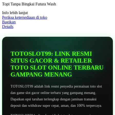
5
Topi Tanpa Bingkai Futura Wash
bintang,
nilai
Info lebih lanjut
rating
rata-
Periksa ketersediaan di toko
rata.
Bagikan
Read
Details
13
Reviews.
Tautan
halaman
yang
sama.
TOTOSLOT99: LINK RESMI
SITUS GACOR & RETAILER
TOTO SLOT ONLINE TERBARU
GAMPANG MENANG
TOTOSLOT99 adalah link resmi penyedia permainan toto slot
dan game slot gacor online terbaru yang gampang menang.
Dapatkan opsi taruhan terlengkap dengan jaminan transaksi
deposit dan withdraw super cepat, aman, dan 100% terpercaya.