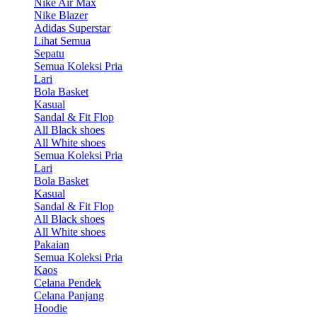
Nike Air Max
Nike Blazer
Adidas Superstar
Lihat Semua
Sepatu
Semua Koleksi Pria
Lari
Bola Basket
Kasual
Sandal & Fit Flop
All Black shoes
All White shoes
Semua Koleksi Pria
Lari
Bola Basket
Kasual
Sandal & Fit Flop
All Black shoes
All White shoes
Pakaian
Semua Koleksi Pria
Kaos
Celana Pendek
Celana Panjang
Hoodie