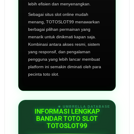
lebih efisien dan menyenangkan.
Sebagai situs slot online mudah
menang, TOTOSLOT99 menawarkan
berbagai pilihan permainan yang
menarik untuk dinikmati kapan saja.
Kombinasi antara akses resmi, sistem
yang responsif, dan pengalaman
pengguna yang lebih lancar membuat
platform ini semakin diminati oleh para
pecinta toto slot.
INFORMASI LENGKAP
BANDAR TOTO SLOT
TOTOSLOT99