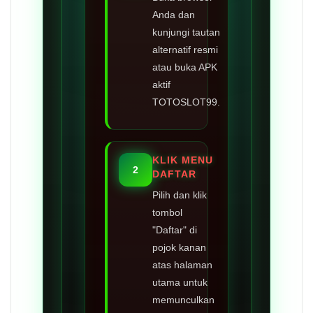
Anda dan
kunjungi tautan
alternatif resmi
atau buka APK
aktif
TOTOSLOT99.
KLIK MENU
2
DAFTAR
Pilih dan klik
tombol
"Daftar" di
pojok kanan
atas halaman
utama untuk
memunculkan