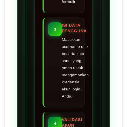
formulir.
ISI DATA
3
PENGGUNA
Masukkan
username unik
beserta kata
sandi yang
aman untuk
mengamankan
kredensial
akun login
Anda.
VALIDASI
4
AKUN