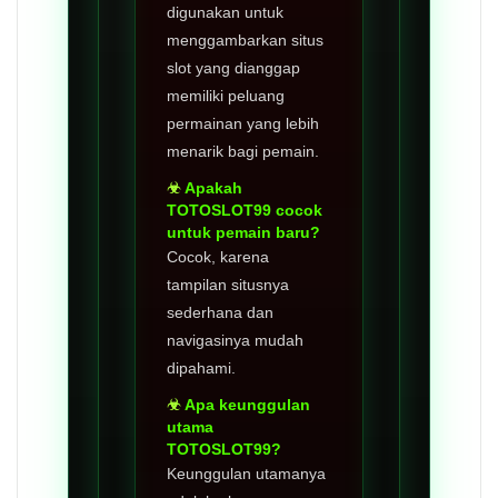
digunakan untuk
menggambarkan situs
slot yang dianggap
memiliki peluang
permainan yang lebih
menarik bagi pemain.
Apakah
TOTOSLOT99 cocok
untuk pemain baru?
Cocok, karena
tampilan situsnya
sederhana dan
navigasinya mudah
dipahami.
Apa keunggulan
utama
TOTOSLOT99?
Keunggulan utamanya