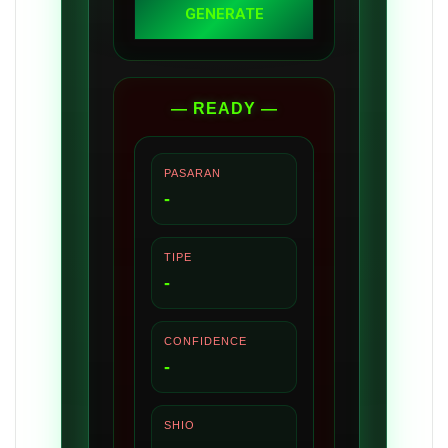
GENERATE
— READY —
PASARAN
-
TIPE
-
CONFIDENCE
-
SHIO