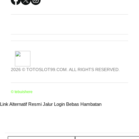
TOTOSLOT99 RESMI
TOTOSLOT99 LINK ALTERNATIF
TOTOSLOT99 LOGIN ALTERNATIF
2026 © TOTOSLOT99.COM. ALL RIGHTS RESERVED.
© tebuishere
Link Alternatif Resmi Jalur Login Bebas Hambatan