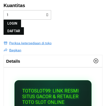
Kuantitas
LOGIN
DAFTAR
Periksa ketersediaan di toko
Bagikan
Details
TOTOSLOT99: LINK RESMI
SITUS GACOR & RETAILER
TOTO SLOT ONLINE