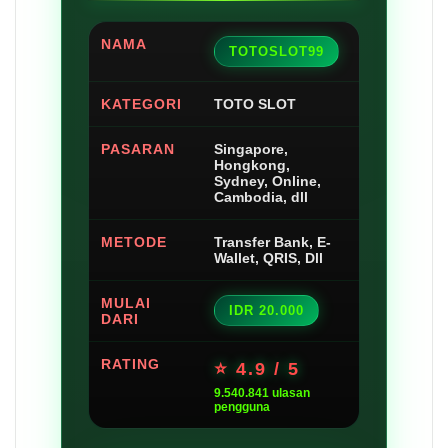
NAMA
TOTOSLOT99
KATEGORI
TOTO SLOT
PASARAN
Singapore,
Hongkong,
Sydney, Online,
Cambodia, dll
METODE
Transfer Bank, E-
Wallet, QRIS, Dll
MULAI
IDR 20.000
DARI
RATING
⭐ 4.9 / 5
9.540.841 ulasan
pengguna