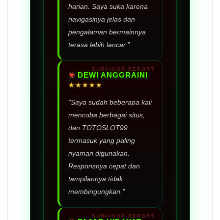
harian. Saya suka karena
navigasinya jelas dan
pengalaman bermainnya
terasa lebih lancar."
DEWI ANGGRAINI
★★★★★
"Saya sudah beberapa kali
mencoba berbagai situs,
dan TOTOSLOT99
termasuk yang paling
nyaman digunakan.
Responsnya cepat dan
tampilannya tidak
membingungkan."