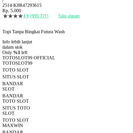
2514-K8R47293615
Rp. 5.000
4.9
(995.771)
Tulis ulasan
4.5
dari
5
Topi Tanpa Bingkai Futura Wash
bintang,
nilai
Info lebih lanjut
rating
rata-
dalam stok
rata.
Only
%1
left
Read
TOTOSLOT99 OFFICIAL
13
TOTOSLOT99
Reviews.
TOTO SLOT
Tautan
halaman
SITUS SLOT
yang
BANDAR
sama.
SLOT
BANDAR
TOTO SLOT
SITUS TOTO
SLOT
TOTO SLOT
MAXWIN
BANDAR