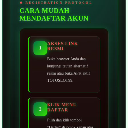
CARA MUDAH
MENDAFTAR AKUN
AKSES LINK
1
RESMI
Buka browser Anda dan
kunjungi tautan alternatif
resmi atau buka APK aktif
TOTOSLOT99.
KLIK MENU
2
DAFTAR
Pilih dan klik tombol
"Daftar" di pojok kanan atas