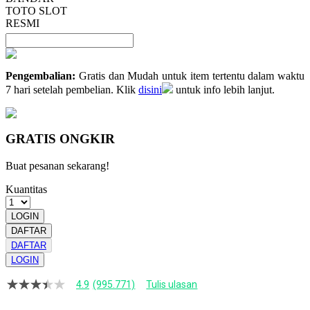
TOTO SLOT
RESMI
Pengembalian:
Gratis dan Mudah untuk item tertentu dalam waktu
7 hari setelah pembelian. Klik
disini
untuk info lebih lanjut.
GRATIS ONGKIR
Buat pesanan sekarang!
Kuantitas
LOGIN
DAFTAR
DAFTAR
LOGIN
4.9
(995.771)
Tulis ulasan
4.9
dari