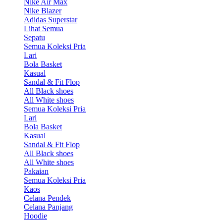
Nike Air Max
Nike Blazer
Adidas Superstar
Lihat Semua
Sepatu
Semua Koleksi Pria
Lari
Bola Basket
Kasual
Sandal & Fit Flop
All Black shoes
All White shoes
Semua Koleksi Pria
Lari
Bola Basket
Kasual
Sandal & Fit Flop
All Black shoes
All White shoes
Pakaian
Semua Koleksi Pria
Kaos
Celana Pendek
Celana Panjang
Hoodie