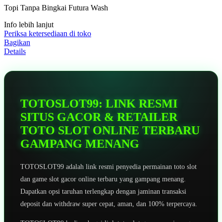
5
Topi Tanpa Bingkai Futura Wash
bintang,
nilai
Info lebih lanjut
rating
rata-
Periksa ketersediaan di toko
rata.
Bagikan
Read
Details
13
Reviews.
Tautan
halaman
yang
sama.
TOTOSLOT99: LINK RESMI
SITUS GACOR & RETAILER
TOTO SLOT ONLINE TERBARU
GAMPANG MENANG
TOTOSLOT99 adalah link resmi penyedia permainan toto slot
dan game slot gacor online terbaru yang gampang menang.
Dapatkan opsi taruhan terlengkap dengan jaminan transaksi
deposit dan withdraw super cepat, aman, dan 100% terpercaya.