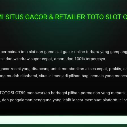
MI SITUS GACOR & RETAILER TOTO SLOT
ermainan toto slot dan game slot gacor online terbaru yang gampan
sit dan withdraw super cepat, aman, dan 100% terpercaya.
 gacor resmi yang dirancang untuk memberikan akses cepat, praktis,
ang mudah dipahami, situs ini menjadi pilihan bagi pemain yang menca
, TOTOSLOT99 menawarkan berbagai pilihan permainan yang menarik u
, dan pengalaman pengguna yang lebih lancar membuat platform ini sema