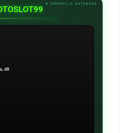
OTOSLOT99
, dll