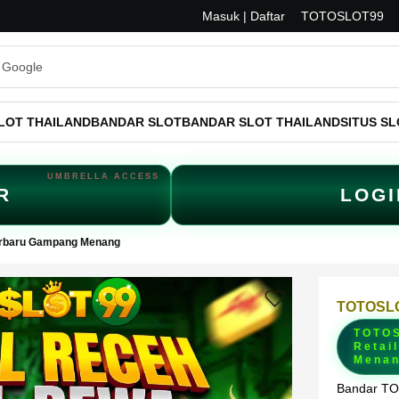
Masuk | Daftar
TOTOSLOT99
LOT THAILAND
BANDAR SLOT
BANDAR SLOT THAILAND
SITUS S
R
LOGI
 Terbaru Gampang Menang
TOTOSL
TOTOS
Retai
Mena
Bandar T