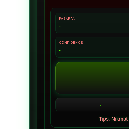
PASARAN
-
CONFIDENCE
-
-
Tips: Nikmat