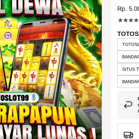
Rp. 5.0
4.5
dari
5
TOTOS
bintang,
nilai
TOTOS
rating
rata-
BANDAR
rata.
Read
13
SITUS 
Reviews.
Tautan
BANDAR
halaman
yang
sama.