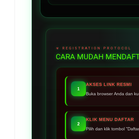
CARA MUDAH MENDAFT
AKSES LINK RESMI
1
Buka browser Anda dan kun
KLIK MENU DAFTAR
2
Pilih dan klik tombol "Daf