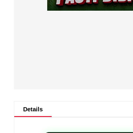
Klik u
Skip
to
the
beginning
of
the
images
gallery
Details