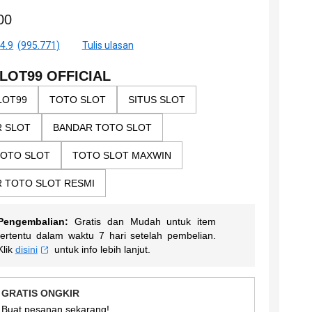
00
4.9
(995.771)
Tulis ulasan
LOT99 OFFICIAL
LOT99
TOTO SLOT
SITUS SLOT
 SLOT
BANDAR TOTO SLOT
TOTO SLOT
TOTO SLOT MAXWIN
 TOTO SLOT RESMI
Pengembalian:
Gratis dan Mudah untuk item
tertentu dalam waktu 7 hari setelah pembelian.
Klik
disini
untuk info lebih lanjut.
GRATIS ONGKIR
Buat pesanan sekarang!