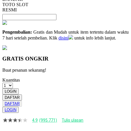
TOTO SLOT
RESMI
Pengembalian:
Gratis dan Mudah untuk item tertentu dalam waktu
7 hari setelah pembelian. Klik
disini
untuk info lebih lanjut.
GRATIS ONGKIR
Buat pesanan sekarang!
Kuantitas
LOGIN
DAFTAR
DAFTAR
LOGIN
4.9
(995.771)
Tulis ulasan
4.9
dari