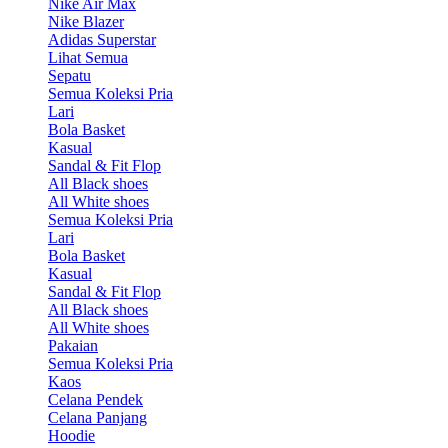
Nike Air Max
Nike Blazer
Adidas Superstar
Lihat Semua
Sepatu
Semua Koleksi Pria
Lari
Bola Basket
Kasual
Sandal & Fit Flop
All Black shoes
All White shoes
Semua Koleksi Pria
Lari
Bola Basket
Kasual
Sandal & Fit Flop
All Black shoes
All White shoes
Pakaian
Semua Koleksi Pria
Kaos
Celana Pendek
Celana Panjang
Hoodie