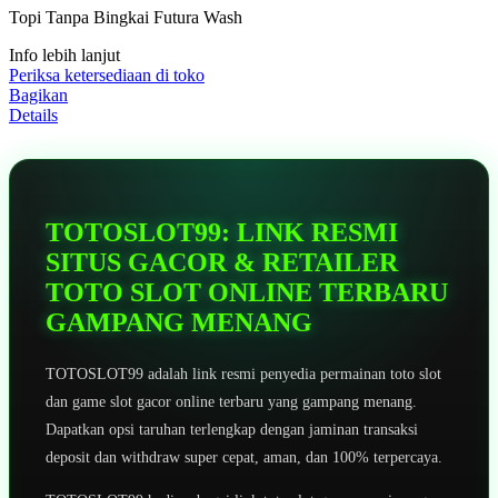
5
Topi Tanpa Bingkai Futura Wash
bintang,
nilai
Info lebih lanjut
rating
rata-
Periksa ketersediaan di toko
rata.
Bagikan
Read
Details
13
Reviews.
Tautan
halaman
yang
sama.
TOTOSLOT99: LINK RESMI
SITUS GACOR & RETAILER
TOTO SLOT ONLINE TERBARU
GAMPANG MENANG
TOTOSLOT99 adalah link resmi penyedia permainan toto slot
dan game slot gacor online terbaru yang gampang menang.
Dapatkan opsi taruhan terlengkap dengan jaminan transaksi
deposit dan withdraw super cepat, aman, dan 100% terpercaya.