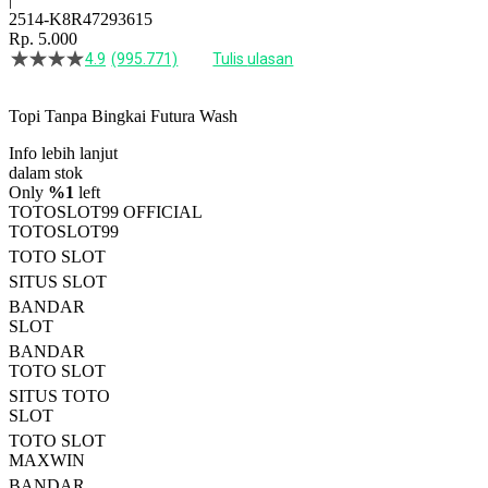
2514-K8R47293615
Rp. 5.000
4.9
(995.771)
Tulis ulasan
4.5
dari
5
Topi Tanpa Bingkai Futura Wash
bintang,
nilai
Info lebih lanjut
rating
rata-
dalam stok
rata.
Only
%1
left
Read
TOTOSLOT99 OFFICIAL
13
TOTOSLOT99
Reviews.
TOTO SLOT
Tautan
halaman
SITUS SLOT
yang
BANDAR
sama.
SLOT
BANDAR
TOTO SLOT
SITUS TOTO
SLOT
TOTO SLOT
MAXWIN
BANDAR