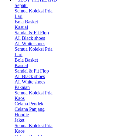
Sepatu
Semua Koleksi Pria
Lari
Bola Basket
Kasual
Sandal & Fit Flop
All Black shoes
All White shoes
Semua Koleksi Pria
Lari
Bola Basket
Kasual
Sandal & Fit Flop
All Black shoes
All White shoes
Pakaian
Semua Koleksi Pria
Kaos
Celana Pendek
Celana Panjang
Hoodie
Jaket
Semua Koleksi Pria
Kaos