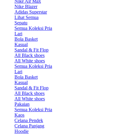
Nike Air Max
Nike Blazer
Adidas Superstar
Lihat Semua
Sepatu
Semua Koleksi Pria
Lari
Bola Basket
Kasual
Sandal & Fit Flop
All Black shoes
All White shoes
Semua Koleksi Pria
Lari
Bola Basket
Kasual
Sandal & Fit Flop
All Black shoes
All White shoes
Pakaian
Semua Koleksi Pria
Kaos
Celana Pendek
Celana Panjang
Hoodie