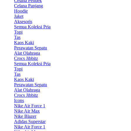
Celana Pendek
Celana Panjang
Hoodie
Jaket
Aksesoris
Semua Koleksi Pria
Topi
Tas
Kaos Kaki
Perawatan Sepatu
Alat Olahraga
Crocs Jibbitz
Semua Koleksi Pria
Topi
Tas
Kaos Kaki
Perawatan Sepatu
Alat Olahraga
Crocs Jibbitz
Icons
Nike Air Force 1
Nike Air Max
Nike Blazer
Adidas Superstar
Nike Air Force 1