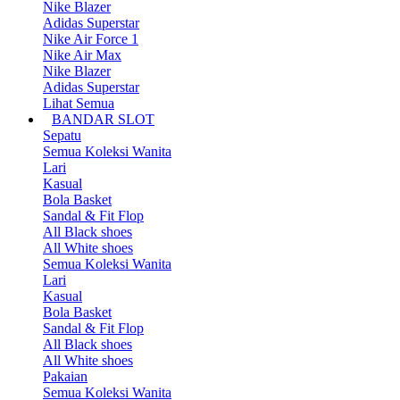
Nike Blazer
Adidas Superstar
Nike Air Force 1
Nike Air Max
Nike Blazer
Adidas Superstar
Lihat Semua
BANDAR SLOT
Sepatu
Semua Koleksi Wanita
Lari
Kasual
Bola Basket
Sandal & Fit Flop
All Black shoes
All White shoes
Semua Koleksi Wanita
Lari
Kasual
Bola Basket
Sandal & Fit Flop
All Black shoes
All White shoes
Pakaian
Semua Koleksi Wanita