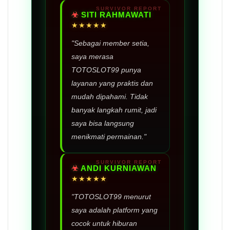
SITI RAHMAWATI
★★★★★
"Sebagai member setia,
saya merasa
TOTOSLOT99 punya
layanan yang praktis dan
mudah dipahami. Tidak
banyak langkah rumit, jadi
saya bisa langsung
menikmati permainan."
ANDI KURNIAWAN
★★★★★
"TOTOSLOT99 menurut
saya adalah platform yang
cocok untuk hiburan