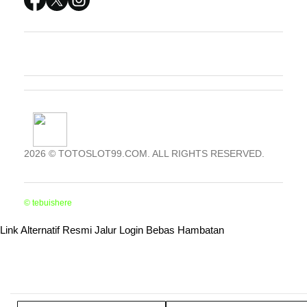
TOTOSLOT99 RESMI
TOTOSLOT99 LINK ALTERNATIF
TOTOSLOT99 LOGIN ALTERNATIF
2026 © TOTOSLOT99.COM. ALL RIGHTS RESERVED.
© tebuishere
Link Alternatif Resmi Jalur Login Bebas Hambatan