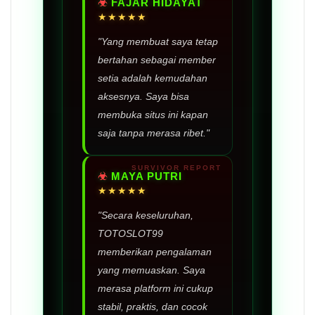
FAJAR HIDAYAT
★★★★★
"Yang membuat saya tetap
bertahan sebagai member
setia adalah kemudahan
aksesnya. Saya bisa
membuka situs ini kapan
saja tanpa merasa ribet."
MAYA PUTRI
★★★★★
"Secara keseluruhan,
TOTOSLOT99
memberikan pengalaman
yang memuaskan. Saya
merasa platform ini cukup
stabil, praktis, dan cocok