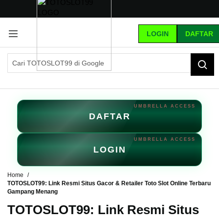
G
r
LOGIN
DAFTAR
a
t
i
s
O
n
g
k
i
DAFTAR
r
s
e
LOGIN
-
I
n
Home
d
TOTOSLOT99: Link Resmi Situs Gacor & Retailer Toto Slot Online Terbaru
Gampang Menang
o
n
TOTOSLOT99: Link Resmi Situs
e