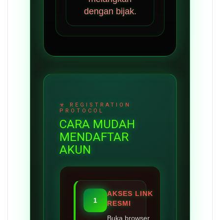
dengan bijak.
CARA MUDAH
MENDAFTAR
AKUN
AKSES LINK
1
RESMI
Buka browser