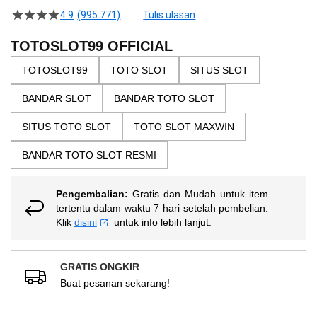
beginning
4.9
(995.771)
Tulis ulasan
4.5
of
dari
the
5
TOTOSLOT99 OFFICIAL
bintang,
images
nilai
TOTOSLOT99
TOTO SLOT
SITUS SLOT
gallery
rating
rata-
BANDAR SLOT
BANDAR TOTO SLOT
rata.
Read
13
SITUS TOTO SLOT
TOTO SLOT MAXWIN
Reviews.
Tautan
BANDAR TOTO SLOT RESMI
halaman
yang
sama.
Pengembalian:
Gratis dan Mudah untuk item
tertentu dalam waktu 7 hari setelah pembelian.
Klik
disini
untuk info lebih lanjut.
GRATIS ONGKIR
Buat pesanan sekarang!