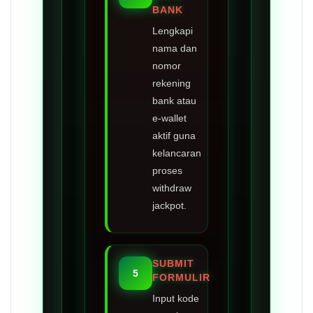
BANK
Lengkapi
nama dan
nomor
rekening
bank atau
e-wallet
aktif guna
kelancaran
proses
withdraw
jackpot.
SUBMIT
5
FORMULIR
Input kode