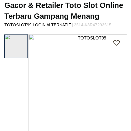
s
Gacor & Retailer Toto Slot Online
i
a
Terbaru Gampang Menang
!
|
TOTOSLOT99 LOGIN ALTERNATIF
2514-K8R47293615
Skip
to
the
end
of
the
images
gallery