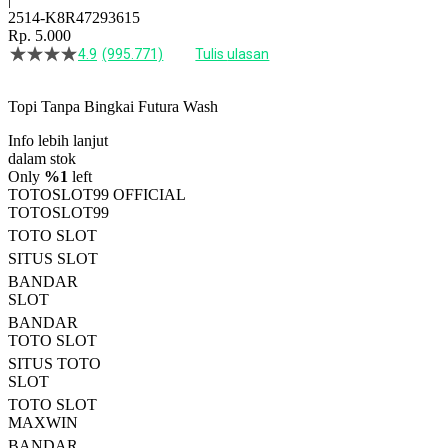
2514-K8R47293615
Rp. 5.000
4.9
(995.771)
Tulis ulasan
4.5
dari
5
Topi Tanpa Bingkai Futura Wash
bintang,
nilai
Info lebih lanjut
rating
rata-
dalam stok
rata.
Only
%1
left
Read
TOTOSLOT99 OFFICIAL
13
TOTOSLOT99
Reviews.
TOTO SLOT
Tautan
halaman
SITUS SLOT
yang
BANDAR
sama.
SLOT
BANDAR
TOTO SLOT
SITUS TOTO
SLOT
TOTO SLOT
MAXWIN
BANDAR