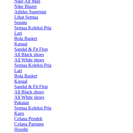
Nike Air Max
Nike Blazer
Adidas Superstar
Lihat Semua
Sepatu
Semua Koleksi Pria
Lari
Bola Basket
Kasual
Sandal & Fit Flop
All Black shoes
All White shoes
Semua Koleksi Pria
Lari
Bola Basket
Kasual
Sandal & Fit Flop
All Black shoes
All White shoes
Pakaian
Semua Koleksi Pria
Kaos
Celana Pendek
Celana Panjang
Hoodie