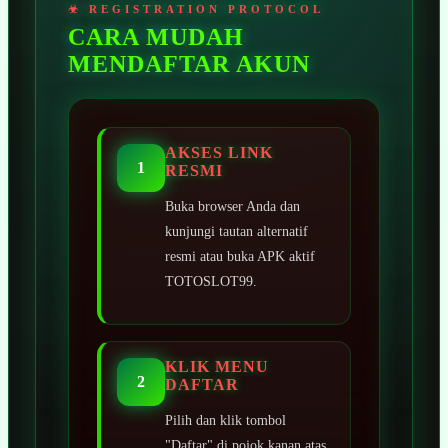
CARA MUDAH
MENDAFTAR AKUN
AKSES LINK
1
RESMI
Buka browser Anda dan
kunjungi tautan alternatif
resmi atau buka APK aktif
TOTOSLOT99.
KLIK MENU
2
DAFTAR
Pilih dan klik tombol
"Daftar" di pojok kanan atas