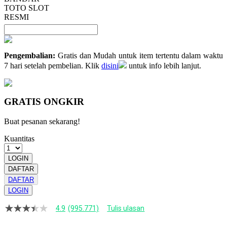
TOTO SLOT
RESMI
Pengembalian:
Gratis dan Mudah untuk item tertentu dalam waktu
7 hari setelah pembelian. Klik
disini
untuk info lebih lanjut.
GRATIS ONGKIR
Buat pesanan sekarang!
Kuantitas
LOGIN
DAFTAR
DAFTAR
LOGIN
4.9
(995.771)
Tulis ulasan
4.9
dari