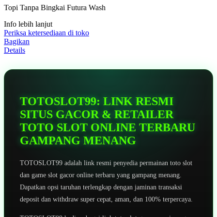
5
Topi Tanpa Bingkai Futura Wash
bintang,
nilai
Info lebih lanjut
rating
rata-
Periksa ketersediaan di toko
rata.
Bagikan
Read
Details
13
Reviews.
Tautan
halaman
yang
sama.
TOTOSLOT99: LINK RESMI
SITUS GACOR & RETAILER
TOTO SLOT ONLINE TERBARU
GAMPANG MENANG
TOTOSLOT99 adalah link resmi penyedia permainan toto slot
dan game slot gacor online terbaru yang gampang menang.
Dapatkan opsi taruhan terlengkap dengan jaminan transaksi
deposit dan withdraw super cepat, aman, dan 100% terpercaya.