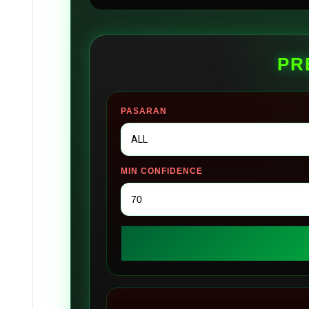
PR
PASARAN
MIN CONFIDENCE