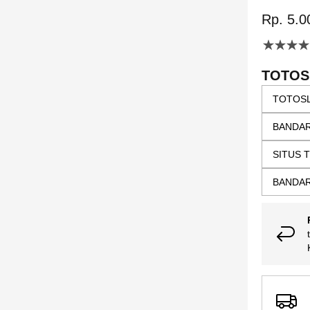
Rp. 5.0
4.5
dari
5
TOTOS
bintang,
nilai
TOTOS
rating
rata-
BANDAR
rata.
Read
13
SITUS 
Reviews.
Tautan
BANDAR
halaman
yang
sama.