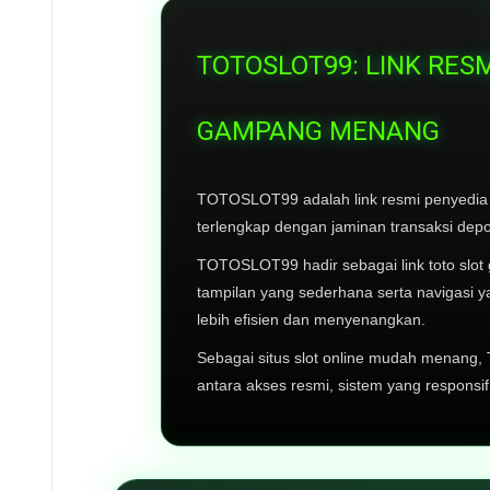
TOTOSLOT99: LINK RES
GAMPANG MENANG
TOTOSLOT99 adalah link resmi penyedia p
terlengkap dengan jaminan transaksi depo
TOTOSLOT99 hadir sebagai link toto slot
tampilan yang sederhana serta navigasi y
lebih efisien dan menyenangkan.
Sebagai situs slot online mudah menang
antara akses resmi, sistem yang responsif