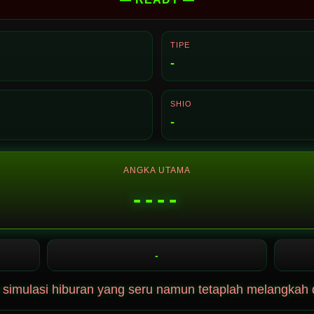
TIPE
-
SHIO
-
ANGKA UTAMA
----
-
i simulasi hiburan yang seru namun tetaplah melangkah 