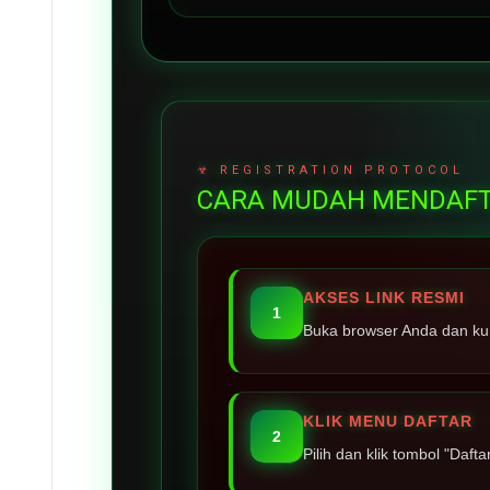
CARA MUDAH MENDAFT
AKSES LINK RESMI
1
Buka browser Anda dan kun
KLIK MENU DAFTAR
2
Pilih dan klik tombol "Daf