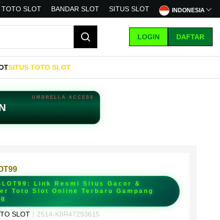
TOTO SLOT
BANDAR SLOT
SITUS SLOT
INDONESIA
LOGIN
DAFTAR
LOT
SITUS TOTO SLOT
N
OT99
LOT99: Link Resmi Situs Gacor &
ler Toto Slot Online Terbaru Gampang
ng
|
OTO SLOT
2514-K8R47293615