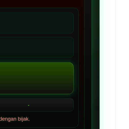
-
dengan bijak.