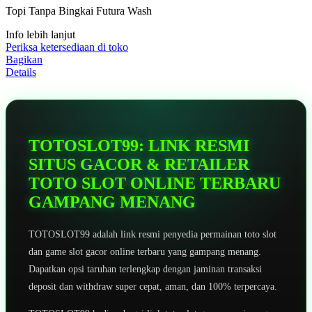
5
Topi Tanpa Bingkai Futura Wash
bintang,
nilai
Info lebih lanjut
rating
rata-
Periksa ketersediaan di toko
rata.
Bagikan
Read
Details
13
Reviews.
Tautan
halaman
yang
sama.
TOTOSLOT99: LINK RESMI
SITUS GACOR & RETAILER
TOTO SLOT ONLINE TERBARU
GAMPANG MENANG
TOTOSLOT99 adalah link resmi penyedia permainan toto slot
dan game slot gacor online terbaru yang gampang menang.
Dapatkan opsi taruhan terlengkap dengan jaminan transaksi
deposit dan withdraw super cepat, aman, dan 100% terpercaya.