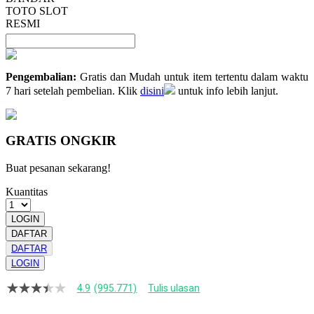
TOTO SLOT
RESMI
Pengembalian:
Gratis dan Mudah untuk item tertentu dalam waktu
7 hari setelah pembelian. Klik
disini
untuk info lebih lanjut.
GRATIS ONGKIR
Buat pesanan sekarang!
Kuantitas
LOGIN
DAFTAR
DAFTAR
LOGIN
4.9
(995.771)
Tulis ulasan
4.9
dari