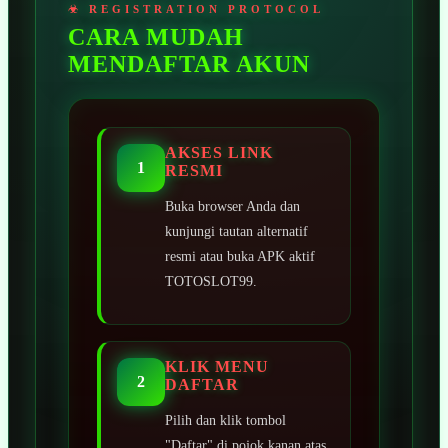
CARA MUDAH
MENDAFTAR AKUN
AKSES LINK
1
RESMI
Buka browser Anda dan
kunjungi tautan alternatif
resmi atau buka APK aktif
TOTOSLOT99.
KLIK MENU
2
DAFTAR
Pilih dan klik tombol
"Daftar" di pojok kanan atas