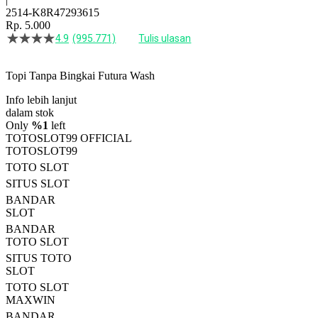
2514-K8R47293615
Rp. 5.000
4.9
(995.771)
Tulis ulasan
4.5
dari
5
Topi Tanpa Bingkai Futura Wash
bintang,
nilai
Info lebih lanjut
rating
rata-
dalam stok
rata.
Only
%1
left
Read
TOTOSLOT99 OFFICIAL
13
TOTOSLOT99
Reviews.
TOTO SLOT
Tautan
halaman
SITUS SLOT
yang
BANDAR
sama.
SLOT
BANDAR
TOTO SLOT
SITUS TOTO
SLOT
TOTO SLOT
MAXWIN
BANDAR