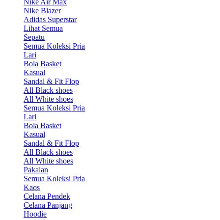
Nike Air Max
Nike Blazer
Adidas Superstar
Lihat Semua
Sepatu
Semua Koleksi Pria
Lari
Bola Basket
Kasual
Sandal & Fit Flop
All Black shoes
All White shoes
Semua Koleksi Pria
Lari
Bola Basket
Kasual
Sandal & Fit Flop
All Black shoes
All White shoes
Pakaian
Semua Koleksi Pria
Kaos
Celana Pendek
Celana Panjang
Hoodie