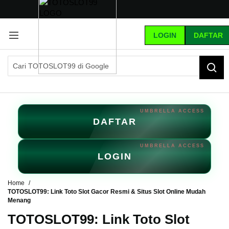
G
r
LOGIN
DAFTAR
a
t
i
s
O
n
g
k
i
DAFTAR
r
s
e
LOGIN
-
I
n
Home
d
TOTOSLOT99: Link Toto Slot Gacor Resmi & Situs Slot Online Mudah
Menang
o
n
TOTOSLOT99: Link Toto Slot
e