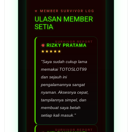
ULASAN MEMBER
SETIA
RIZKY PRATAMA
★★★★★
"Saya sudah cukup lama
memakai TOTOSLOT99
dan sejauh ini
pengalamannya sangat
nyaman. Aksesnya cepat,
tampilannya simpel, dan
membuat saya betah
setiap kali masuk."