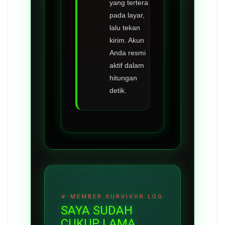
yang tertera
pada layar,
lalu tekan
kirim. Akun
Anda resmi
aktif dalam
hitungan
detik.
SAYA SUDAH
CUKUP LAMA