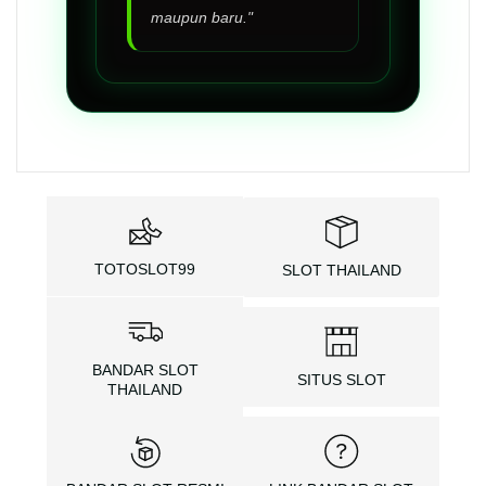
maupun baru."
TOTOSLOT99
SLOT THAILAND
BANDAR SLOT
SITUS SLOT
THAILAND