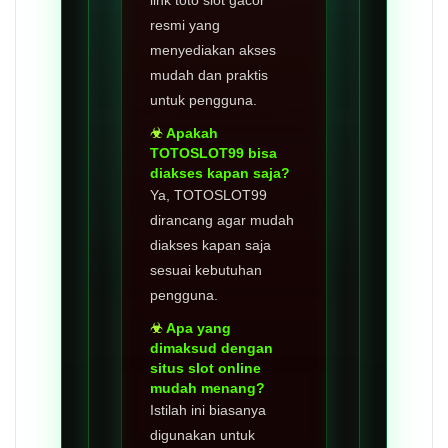
link toto slot gacor
resmi yang
menyediakan akses
mudah dan praktis
untuk pengguna.
Apakah
TOTOSLOT99 bisa
diakses kapan saja?
Ya, TOTOSLOT99
dirancang agar mudah
diakses kapan saja
sesuai kebutuhan
pengguna.
Apa yang
dimaksud dengan
situs slot online
mudah menang?
Istilah ini biasanya
digunakan untuk