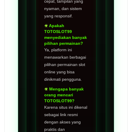
cepat, tampilan yang
nyaman, dan sistem
yang responsif.
Apakah
TOTOSLOT99
menyediakan banyak
pilihan permainan?
Ya, platform ini
menawarkan berbagai
pilihan permainan slot
online yang bisa
dinikmati pengguna.
Mengapa banyak
orang mencari
TOTOSLOT99?
Karena situs ini dikenal
sebagai link resmi
dengan akses yang
praktis dan