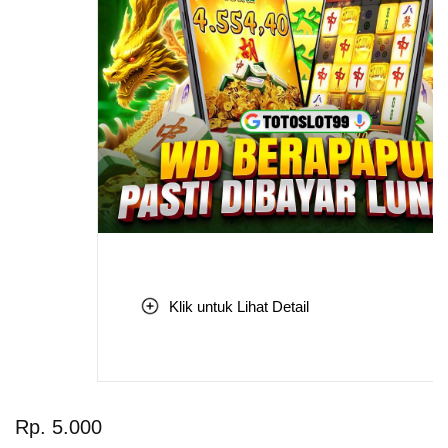
Klik untuk Lihat Detail
Skip
to
Rp. 5.000
the