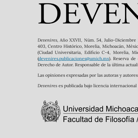
Devenires,
Año XXVII, Núm. 54, Julio-Diciembre 
403, Centro Histórico, Morelia, Michoacán, México,
(Ciudad Universitaria, Edificio C-4, Morelia, M
(
devenires.publicaciones@umich.mx
). Reserva de
Derecho de Autor. Responsable de la última actuali
Las opiniones expresadas por las autoras y autores
Devenires
es publicada bajo licencia internacio