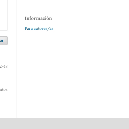
Información
Para autores/as
ar
2-48
entos