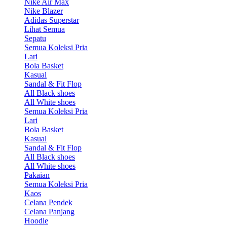
Nike Air Max
Nike Blazer
Adidas Superstar
Lihat Semua
Sepatu
Semua Koleksi Pria
Lari
Bola Basket
Kasual
Sandal & Fit Flop
All Black shoes
All White shoes
Semua Koleksi Pria
Lari
Bola Basket
Kasual
Sandal & Fit Flop
All Black shoes
All White shoes
Pakaian
Semua Koleksi Pria
Kaos
Celana Pendek
Celana Panjang
Hoodie