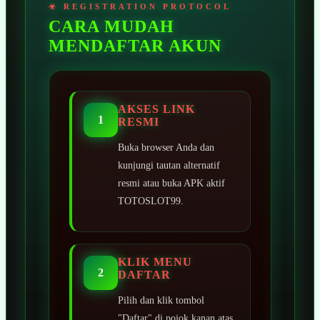
CARA MUDAH
MENDAFTAR AKUN
AKSES LINK
1
RESMI
Buka browser Anda dan
kunjungi tautan alternatif
resmi atau buka APK aktif
TOTOSLOT99.
KLIK MENU
2
DAFTAR
Pilih dan klik tombol
"Daftar" di pojok kanan atas