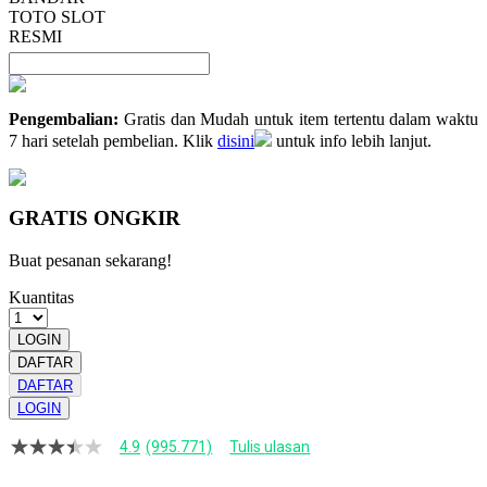
TOTO SLOT
RESMI
Pengembalian:
Gratis dan Mudah untuk item tertentu dalam waktu
7 hari setelah pembelian. Klik
disini
untuk info lebih lanjut.
GRATIS ONGKIR
Buat pesanan sekarang!
Kuantitas
LOGIN
DAFTAR
DAFTAR
LOGIN
4.9
(995.771)
Tulis ulasan
4.9
dari