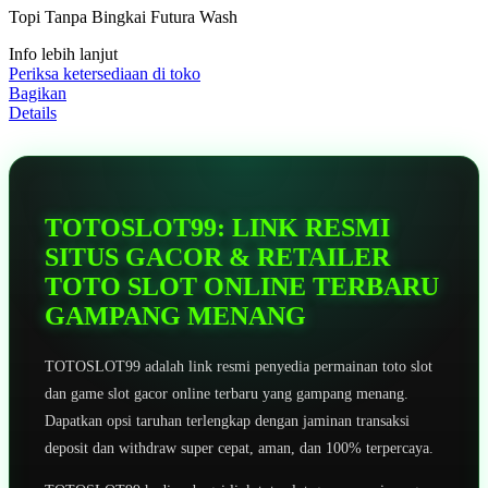
5
Topi Tanpa Bingkai Futura Wash
bintang,
nilai
Info lebih lanjut
rating
rata-
Periksa ketersediaan di toko
rata.
Bagikan
Read
Details
13
Reviews.
Tautan
halaman
yang
sama.
TOTOSLOT99: LINK RESMI
SITUS GACOR & RETAILER
TOTO SLOT ONLINE TERBARU
GAMPANG MENANG
TOTOSLOT99 adalah link resmi penyedia permainan toto slot
dan game slot gacor online terbaru yang gampang menang.
Dapatkan opsi taruhan terlengkap dengan jaminan transaksi
deposit dan withdraw super cepat, aman, dan 100% terpercaya.