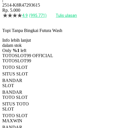
2514-K8R47293615
Rp. 5.000
4.9
(995.771)
Tulis ulasan
4.5
dari
5
Topi Tanpa Bingkai Futura Wash
bintang,
nilai
Info lebih lanjut
rating
rata-
dalam stok
rata.
Only
%1
left
Read
TOTOSLOT99 OFFICIAL
13
TOTOSLOT99
Reviews.
TOTO SLOT
Tautan
halaman
SITUS SLOT
yang
BANDAR
sama.
SLOT
BANDAR
TOTO SLOT
SITUS TOTO
SLOT
TOTO SLOT
MAXWIN
BANDAR