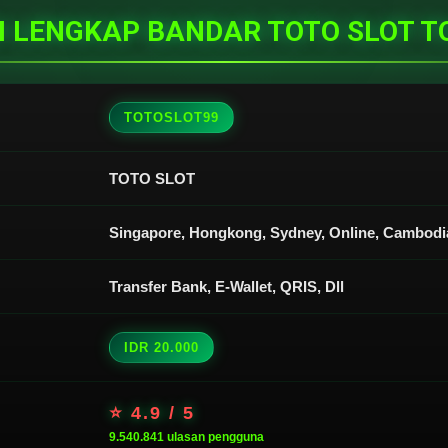
I LENGKAP BANDAR TOTO SLOT T
TOTOSLOT99
TOTO SLOT
Singapore, Hongkong, Sydney, Online, Cambodia
Transfer Bank, E-Wallet, QRIS, Dll
IDR 20.000
⭐ 4.9 / 5
9.540.841 ulasan pengguna