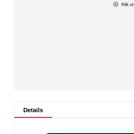
Klik u
Skip
to
the
beginning
of
the
images
gallery
Details