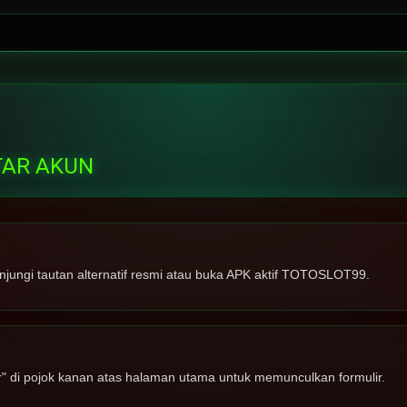
AR AKUN
jungi tautan alternatif resmi atau buka APK aktif TOTOSLOT99.
tar" di pojok kanan atas halaman utama untuk memunculkan formulir.