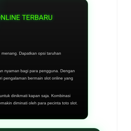
 ONLINE TERBARU
g menang. Dapatkan opsi taruhan
 dan nyaman bagi para pengguna. Dengan
ri pengalaman bermain slot online yang
ntuk dinikmati kapan saja. Kombinasi
kin diminati oleh para pecinta toto slot.