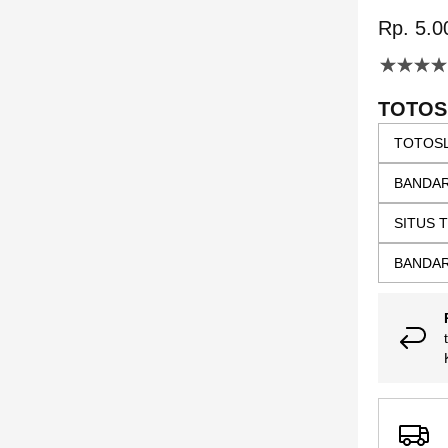
Rp. 5.0
4.5
dari
5
TOTOS
bintang,
nilai
TOTOS
rating
rata-
BANDAR
rata.
Read
13
SITUS 
Reviews.
Tautan
BANDAR
halaman
yang
sama.