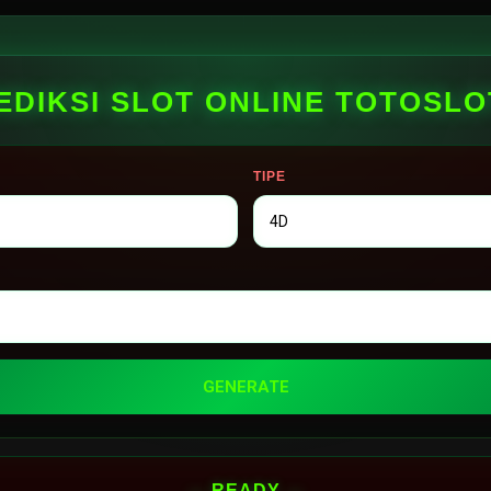
EDIKSI SLOT ONLINE TOTOSLO
TIPE
GENERATE
— READY —