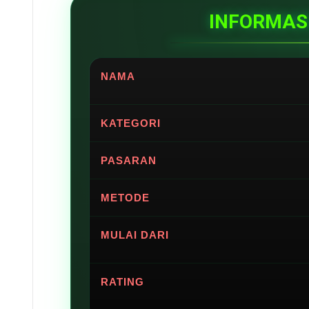
INFORMAS
NAMA
KATEGORI
PASARAN
METODE
MULAI DARI
RATING