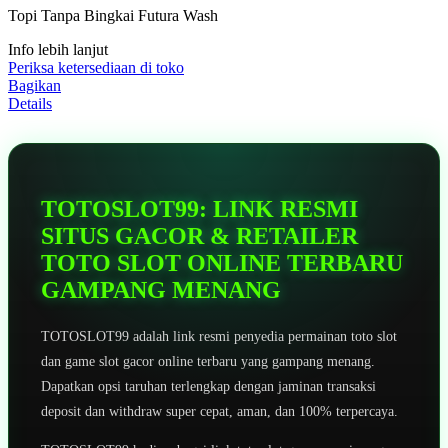
5
Topi Tanpa Bingkai Futura Wash
bintang,
nilai
Info lebih lanjut
rating
rata-
Periksa ketersediaan di toko
rata.
Bagikan
Read
Details
13
Reviews.
Tautan
halaman
yang
sama.
TOTOSLOT99: LINK RESMI
SITUS GACOR & RETAILER
TOTO SLOT ONLINE TERBARU
GAMPANG MENANG
TOTOSLOT99 adalah link resmi penyedia permainan toto slot
dan game slot gacor online terbaru yang gampang menang.
Dapatkan opsi taruhan terlengkap dengan jaminan transaksi
deposit dan withdraw super cepat, aman, dan 100% terpercaya.