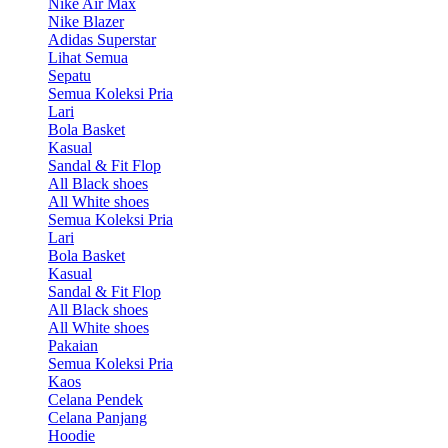
Nike Air Max
Nike Blazer
Adidas Superstar
Lihat Semua
Sepatu
Semua Koleksi Pria
Lari
Bola Basket
Kasual
Sandal & Fit Flop
All Black shoes
All White shoes
Semua Koleksi Pria
Lari
Bola Basket
Kasual
Sandal & Fit Flop
All Black shoes
All White shoes
Pakaian
Semua Koleksi Pria
Kaos
Celana Pendek
Celana Panjang
Hoodie