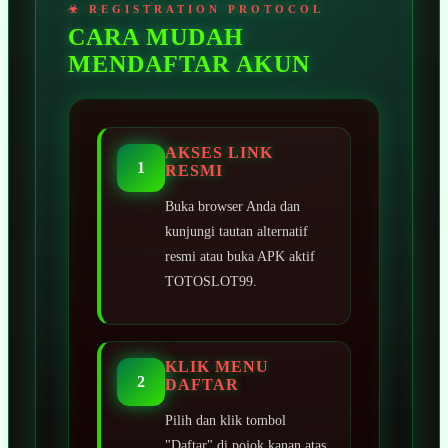
CARA MUDAH
MENDAFTAR AKUN
AKSES LINK
1
RESMI
Buka browser Anda dan
kunjungi tautan alternatif
resmi atau buka APK aktif
TOTOSLOT99.
KLIK MENU
2
DAFTAR
Pilih dan klik tombol
"Daftar" di pojok kanan atas