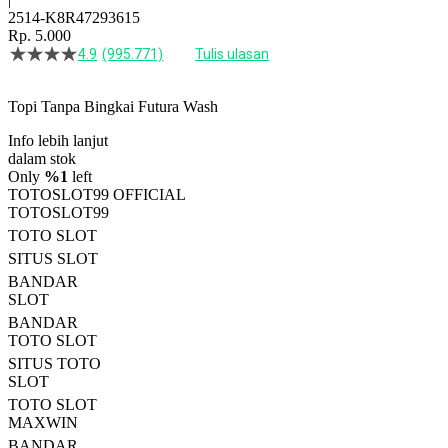
2514-K8R47293615
Rp. 5.000
4.9
(995.771)
Tulis ulasan
4.5
dari
5
Topi Tanpa Bingkai Futura Wash
bintang,
nilai
Info lebih lanjut
rating
rata-
dalam stok
rata.
Only
%1
left
Read
TOTOSLOT99 OFFICIAL
13
TOTOSLOT99
Reviews.
TOTO SLOT
Tautan
halaman
SITUS SLOT
yang
BANDAR
sama.
SLOT
BANDAR
TOTO SLOT
SITUS TOTO
SLOT
TOTO SLOT
MAXWIN
BANDAR