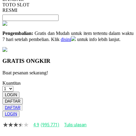
TOTO SLOT
RESMI
Pengembalian:
Gratis dan Mudah untuk item tertentu dalam waktu
7 hari setelah pembelian. Klik
disini
untuk info lebih lanjut.
GRATIS ONGKIR
Buat pesanan sekarang!
Kuantitas
LOGIN
DAFTAR
DAFTAR
LOGIN
4.9
(995.771)
Tulis ulasan
4.9
dari