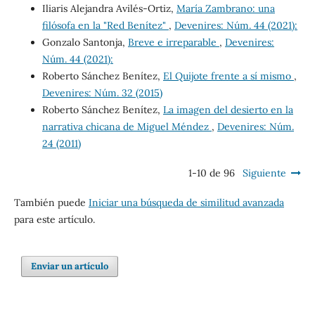
Iliaris Alejandra Avilés-Ortiz,
María Zambrano: una
filósofa en la "Red Benítez"
,
Devenires: Núm. 44 (2021):
Gonzalo Santonja,
Breve e irreparable
,
Devenires:
Núm. 44 (2021):
Roberto Sánchez Benítez,
El Quijote frente a sí mismo
,
Devenires: Núm. 32 (2015)
Roberto Sánchez Benítez,
La imagen del desierto en la
narrativa chicana de Miguel Méndez
,
Devenires: Núm.
24 (2011)
1-10 de 96
Siguiente
También puede
Iniciar una búsqueda de similitud avanzada
para este artículo.
Enviar un artículo