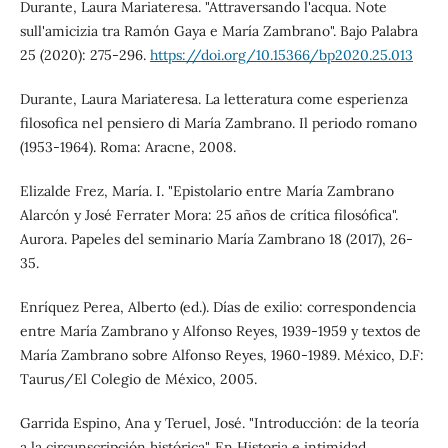
Durante, Laura Mariateresa. "Attraversando l'acqua. Note
sull'amicizia tra Ramón Gaya e María Zambrano". Bajo Palabra
25 (2020): 275-296.
https://doi.org/10.15366/bp2020.25.013
Durante, Laura Mariateresa. La letteratura come esperienza
filosofica nel pensiero di María Zambrano. Il periodo romano
(1953-1964). Roma: Aracne, 2008.
Elizalde Frez, María. I. "Epistolario entre María Zambrano
Alarcón y José Ferrater Mora: 25 años de crítica filosófica".
Aurora. Papeles del seminario María Zambrano 18 (2017), 26-
35.
Enríquez Perea, Alberto (ed.). Días de exilio: correspondencia
entre María Zambrano y Alfonso Reyes, 1939-1959 y textos de
María Zambrano sobre Alfonso Reyes, 1960-1989. México, D.F:
Taurus/El Colegio de México, 2005.
Garrida Espino, Ana y Teruel, José. "Introducción: de la teoría
a la circunscripción histórica". En Historia e intimidad.