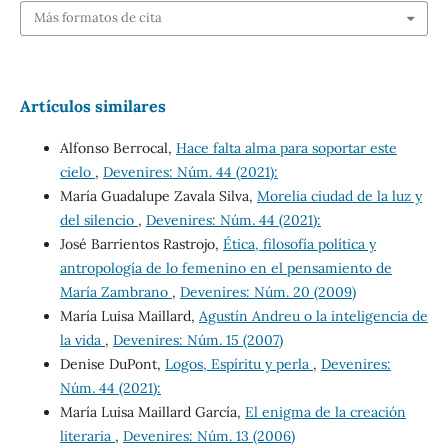
Más formatos de cita
Artículos similares
Alfonso Berrocal,
Hace falta alma para soportar este
cielo
,
Devenires: Núm. 44 (2021):
María Guadalupe Zavala Silva,
Morelia ciudad de la luz y
del silencio
,
Devenires: Núm. 44 (2021):
José Barrientos Rastrojo,
Ética, filosofía política y
antropología de lo femenino en el pensamiento de
María Zambrano
,
Devenires: Núm. 20 (2009)
María Luisa Maillard,
Agustín Andreu o la inteligencia de
la vida
,
Devenires: Núm. 15 (2007)
Denise DuPont,
Logos, Espíritu y perla
,
Devenires:
Núm. 44 (2021):
María Luisa Maillard García,
El enigma de la creación
literaria
,
Devenires: Núm. 13 (2006)