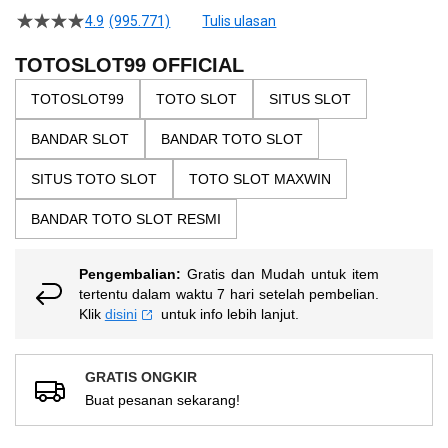
beginning
4.9
(995.771)
Tulis ulasan
4.5
of
dari
the
5
TOTOSLOT99 OFFICIAL
bintang,
images
nilai
TOTOSLOT99
TOTO SLOT
SITUS SLOT
gallery
rating
rata-
BANDAR SLOT
BANDAR TOTO SLOT
rata.
Read
13
SITUS TOTO SLOT
TOTO SLOT MAXWIN
Reviews.
Tautan
BANDAR TOTO SLOT RESMI
halaman
yang
sama.
Pengembalian:
Gratis dan Mudah untuk item
tertentu dalam waktu 7 hari setelah pembelian.
Klik
disini
untuk info lebih lanjut.
GRATIS ONGKIR
Buat pesanan sekarang!