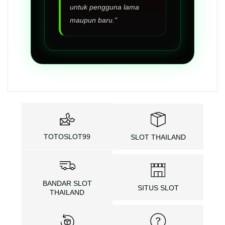
untuk pengguna lama
maupun baru."
TOTOSLOT99
SLOT THAILAND
BANDAR SLOT
SITUS SLOT
THAILAND