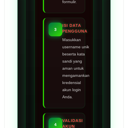
formulir.
ISI DATA
3
PENGGUNA
Masukkan
username unik
beserta kata
sandi yang
aman untuk
mengamankan
kredensial
akun login
Anda.
VALIDASI
4
AKUN