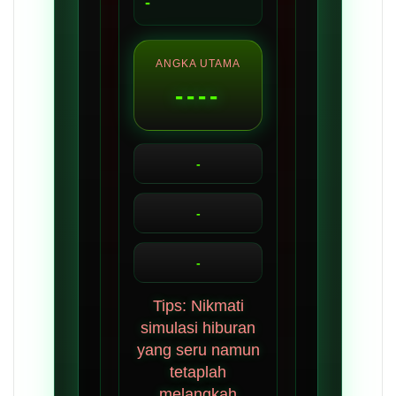
-
ANGKA UTAMA
----
-
-
-
Tips: Nikmati
simulasi hiburan
yang seru namun
tetaplah
melangkah