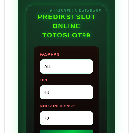
PREDIKSI SLOT
ONLINE
TOTOSLOT99
PASARAN
TIPE
MIN CONFIDENCE