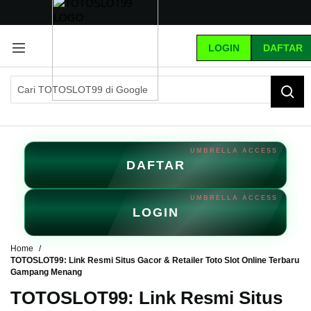
G
r
LOGIN
DAFTAR
a
t
i
s
O
n
g
k
i
DAFTAR
r
s
e
LOGIN
-
I
n
Home
d
TOTOSLOT99: Link Resmi Situs Gacor & Retailer Toto Slot Online Terbaru
Gampang Menang
o
n
TOTOSLOT99: Link Resmi Situs
e