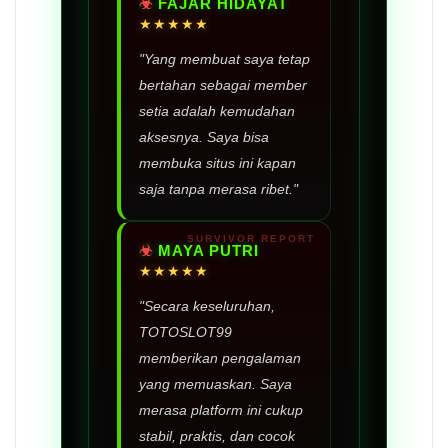
FAJAR HIDAYAT
★★★★★
"Yang membuat saya tetap
bertahan sebagai member
setia adalah kemudahan
aksesnya. Saya bisa
membuka situs ini kapan
saja tanpa merasa ribet."
MAYA PUTRI
★★★★★
"Secara keseluruhan,
TOTOSLOT99
memberikan pengalaman
yang memuaskan. Saya
merasa platform ini cukup
stabil, praktis, dan cocok