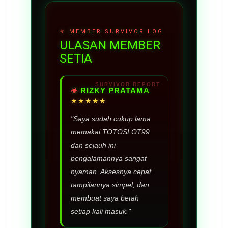
ULASAN MEMBER
SETIA
RIZKY PRATAMA
★★★★★
"Saya sudah cukup lama
memakai TOTOSLOT99
dan sejauh ini
pengalamannya sangat
nyaman. Aksesnya cepat,
tampilannya simpel, dan
membuat saya betah
setiap kali masuk."