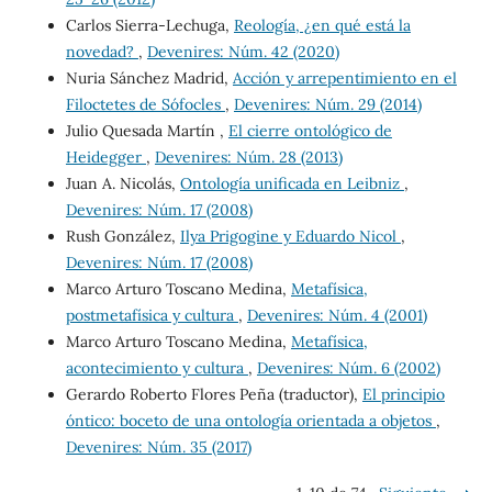
Carlos Sierra-Lechuga,
Reología, ¿en qué está la
novedad?
,
Devenires: Núm. 42 (2020)
Nuria Sánchez Madrid,
Acción y arrepentimiento en el
Filoctetes de Sófocles
,
Devenires: Núm. 29 (2014)
Julio Quesada Martín ,
El cierre ontológico de
Heidegger
,
Devenires: Núm. 28 (2013)
Juan A. Nicolás,
Ontología unificada en Leibniz
,
Devenires: Núm. 17 (2008)
Rush González,
Ilya Prigogine y Eduardo Nicol
,
Devenires: Núm. 17 (2008)
Marco Arturo Toscano Medina,
Metafísica,
postmetafísica y cultura
,
Devenires: Núm. 4 (2001)
Marco Arturo Toscano Medina,
Metafísica,
acontecimiento y cultura
,
Devenires: Núm. 6 (2002)
Gerardo Roberto Flores Peña (traductor),
El principio
óntico: boceto de una ontología orientada a objetos
,
Devenires: Núm. 35 (2017)