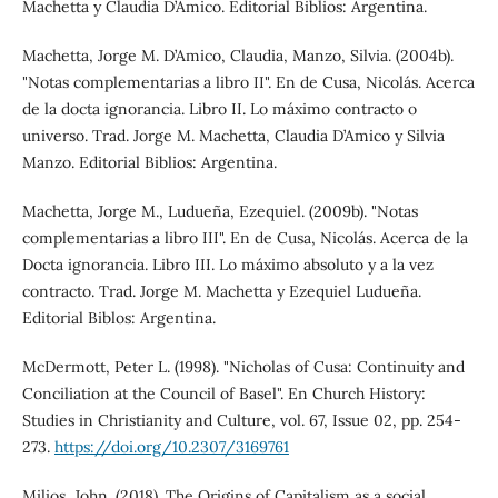
Machetta y Claudia D’Amico. Editorial Biblios: Argentina.
Machetta, Jorge M. D’Amico, Claudia, Manzo, Silvia. (2004b).
"Notas complementarias a libro II". En de Cusa, Nicolás. Acerca
de la docta ignorancia. Libro II. Lo máximo contracto o
universo. Trad. Jorge M. Machetta, Claudia D’Amico y Silvia
Manzo. Editorial Biblios: Argentina.
Machetta, Jorge M., Ludueña, Ezequiel. (2009b). "Notas
complementarias a libro III". En de Cusa, Nicolás. Acerca de la
Docta ignorancia. Libro III. Lo máximo absoluto y a la vez
contracto. Trad. Jorge M. Machetta y Ezequiel Ludueña.
Editorial Biblos: Argentina.
McDermott, Peter L. (1998). "Nicholas of Cusa: Continuity and
Conciliation at the Council of Basel". En Church History:
Studies in Christianity and Culture, vol. 67, Issue 02, pp. 254-
273.
https://doi.org/10.2307/3169761
Milios, John. (2018). The Origins of Capitalism as a social