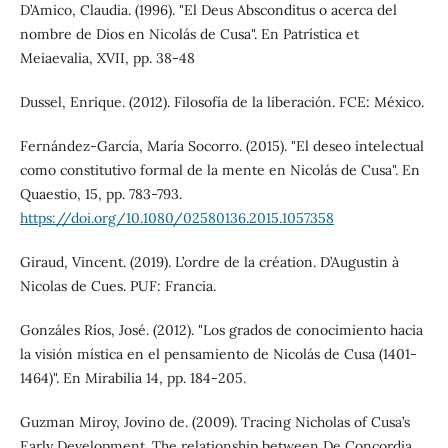
D’Amico, Claudia. (1996). "El Deus Absconditus o acerca del
nombre de Dios en Nicolás de Cusa". En Patrística et
Meiaevalia, XVII, pp. 38-48
Dussel, Enrique. (2012). Filosofía de la liberación. FCE: México.
Fernández-García, María Socorro. (2015). "El deseo intelectual
como constitutivo formal de la mente en Nicolás de Cusa". En
Quaestio, 15, pp. 783-793.
https://doi.org/10.1080/02580136.2015.1057358
Giraud, Vincent. (2019). L’ordre de la création. D’Augustin à
Nicolas de Cues. PUF: Francia.
Gonzáles Ríos, José. (2012). "Los grados de conocimiento hacia
la visión mística en el pensamiento de Nicolás de Cusa (1401-
1464)". En Mirabilia 14, pp. 184-205.
Guzman Miroy, Jovino de. (2009). Tracing Nicholas of Cusa’s
Early Development. The relationship between De Concordia