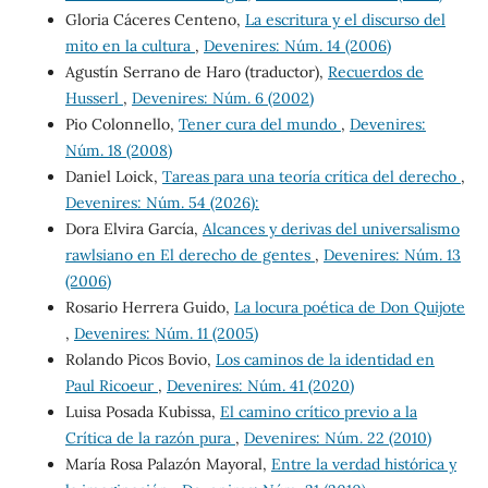
Gloria Cáceres Centeno,
La escritura y el discurso del
mito en la cultura
,
Devenires: Núm. 14 (2006)
Agustín Serrano de Haro (traductor),
Recuerdos de
Husserl
,
Devenires: Núm. 6 (2002)
Pio Colonnello,
Tener cura del mundo
,
Devenires:
Núm. 18 (2008)
Daniel Loick,
Tareas para una teoría crítica del derecho
,
Devenires: Núm. 54 (2026):
Dora Elvira García,
Alcances y derivas del universalismo
rawlsiano en El derecho de gentes
,
Devenires: Núm. 13
(2006)
Rosario Herrera Guido,
La locura poética de Don Quijote
,
Devenires: Núm. 11 (2005)
Rolando Picos Bovio,
Los caminos de la identidad en
Paul Ricoeur
,
Devenires: Núm. 41 (2020)
Luisa Posada Kubissa,
El camino crítico previo a la
Crítica de la razón pura
,
Devenires: Núm. 22 (2010)
María Rosa Palazón Mayoral,
Entre la verdad histórica y