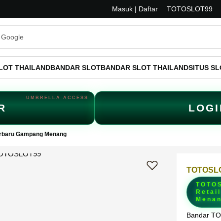
Masuk | Daftar
TOTOSLOT99
LOT THAILAND
BANDAR SLOT
BANDAR SLOT THAILAND
SITUS S
R
LOGI
 Terbaru Gampang Menang
TOTOSL
TOTOS
Retai
Mena
Bandar T