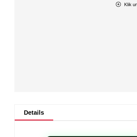
Klik u
Skip
to
the
beginning
of
the
images
gallery
Details