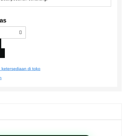
tas
R
 ketersediaan di toko
n