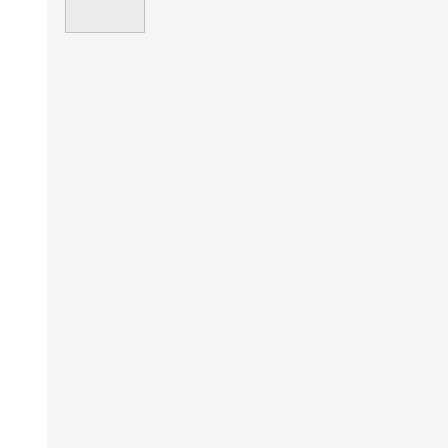
gallery