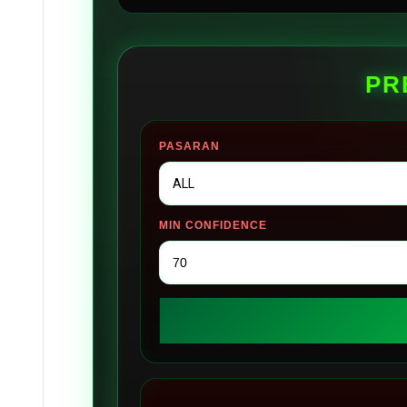
PR
PASARAN
MIN CONFIDENCE