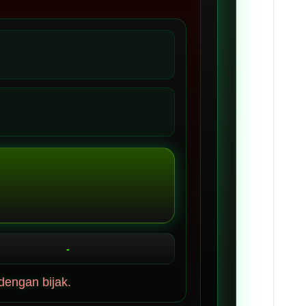
-
dengan bijak.