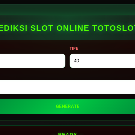
EDIKSI SLOT ONLINE TOTOSLO
TIPE
GENERATE
— READY —