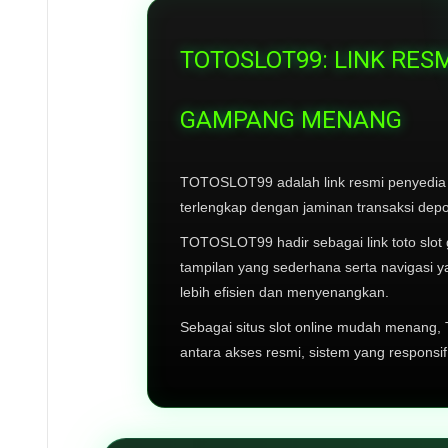
TOTOSLOT99: LINK RES
GAMPANG MENANG
TOTOSLOT99 adalah link resmi penyedia p
terlengkap dengan jaminan transaksi depo
TOTOSLOT99 hadir sebagai link toto slot
tampilan yang sederhana serta navigasi y
lebih efisien dan menyenangkan.
Sebagai situs slot online mudah menang
antara akses resmi, sistem yang responsif