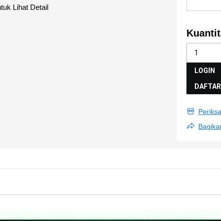
ntuk Lihat Detail
Kuanti
LOGIN
DAFTA
Periksa
Bagika