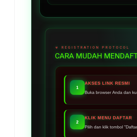
CARA MUDAH MENDAFT
AKSES LINK RESMI
1
Buka browser Anda dan kun
KLIK MENU DAFTAR
2
Pilih dan klik tombol "Daf