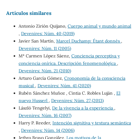
Artículos similares
Antonio Zirión Quijano,
Cuerpo animal y mundo animal
,
Devenires: Núm. 40 (2019)
Javier San Martín,
Marcel Duchamp: Étant donnés
,
Devenires: Núm. 11 (2005)
Mª Carmen López Sáenz,
Conciencia perceptiva y
conciencia onírica. Descripción fenomenológica
,
Devenires: Núm. 21 (2010)
Arturo García Gómez,
Crononomía de la consciencia
musical
,
Devenires: Núm. 41 (2020)
Rubén Sánchez Muñoz , Cintia C. Robles Luján ,
El
nuevo Husserl
,
Devenires: Núm. 27 (2013)
László Tengelyi,
De la vivencia a la experiencia
,
Devenires: Núm. 16 (2007)
Harry P. Reeder,
Intención signitiva y textura semántica
,
Devenires: Núm. 14 (2006)
Jethro Bravo González,
Los motivos de la