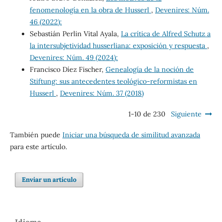
fenomenología en la obra de Husserl
,
Devenires: Núm.
46 (2022):
Sebastián Perlin Vital Ayala,
La crítica de Alfred Schutz a
la intersubjetividad husserliana: exposición y respuesta
,
Devenires: Núm. 49 (2024):
Francisco Díez Fischer,
Genealogía de la noción de
Stiftung: sus antecedentes teológico-reformistas en
Husserl
,
Devenires: Núm. 37 (2018)
1-10 de 230
Siguiente
También puede
Iniciar una búsqueda de similitud avanzada
para este artículo.
Enviar un artículo
Idioma