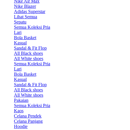
Nike Air Max
Nike Blazer
Adidas Superstar
Lihat Semua
Sepatu
Semua Koleksi Pria
Lari
Bola Basket
Kasual
Sandal & Fit Flop
All Black shoes
All White shoes
Semua Koleksi Pria
Lari
Bola Basket
Kasual
Sandal & Fit Flop
All Black shoes
All White shoes
Pakaian
Semua Koleksi Pria
Kaos
Celana Pendek
Celana Panjang
Hoodie