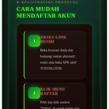
CARA MUDAH
MENDAFTAR AKUN
AKSES LINK
1
RESMI
Buka browser Anda dan
kunjungi tautan alternatif
resmi atau buka APK aktif
TOTOSLOT99.
KLIK MENU
2
DAFTAR
Pilih dan klik tombol
"Daftar" di pojok kanan atas