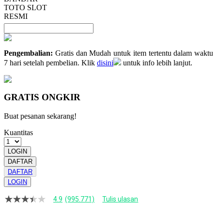
TOTO SLOT
RESMI
Pengembalian:
Gratis dan Mudah untuk item tertentu dalam waktu
7 hari setelah pembelian. Klik
disini
untuk info lebih lanjut.
GRATIS ONGKIR
Buat pesanan sekarang!
Kuantitas
LOGIN
DAFTAR
DAFTAR
LOGIN
4.9
(995.771)
Tulis ulasan
4.9
dari