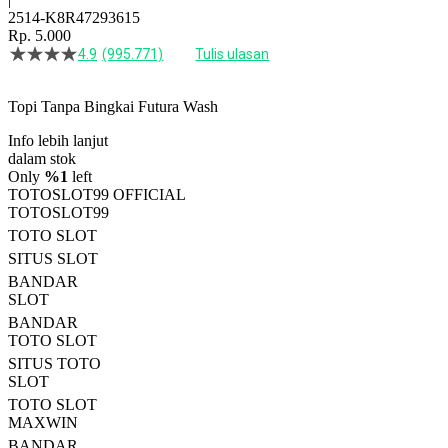
2514-K8R47293615
Rp. 5.000
4.9
(995.771)
Tulis ulasan
4.5
dari
5
Topi Tanpa Bingkai Futura Wash
bintang,
nilai
Info lebih lanjut
rating
rata-
dalam stok
rata.
Only
%1
left
Read
TOTOSLOT99 OFFICIAL
13
TOTOSLOT99
Reviews.
TOTO SLOT
Tautan
halaman
SITUS SLOT
yang
BANDAR
sama.
SLOT
BANDAR
TOTO SLOT
SITUS TOTO
SLOT
TOTO SLOT
MAXWIN
BANDAR