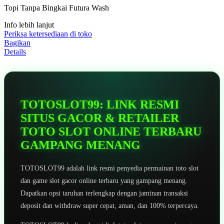
5
Topi Tanpa Bingkai Futura Wash
bintang,
nilai
Info lebih lanjut
rating
rata-
Periksa ketersediaan di toko
rata.
Bagikan
Read
Details
13
Reviews.
Tautan
halaman
yang
sama.
TOTOSLOT99: LINK RESMI
SITUS GACOR & RETAILER
TOTO SLOT ONLINE TERBARU
GAMPANG MENANG
TOTOSLOT99 adalah link resmi penyedia permainan toto slot
dan game slot gacor online terbaru yang gampang menang.
Dapatkan opsi taruhan terlengkap dengan jaminan transaksi
deposit dan withdraw super cepat, aman, dan 100% terpercaya.