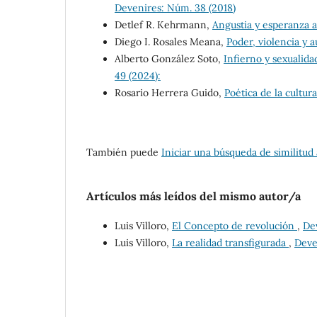
Devenires: Núm. 38 (2018)
Detlef R. Kehrmann,
Angustia y esperanza a
Diego I. Rosales Meana,
Poder, violencia y 
Alberto González Soto,
Infierno y sexualida
49 (2024):
Rosario Herrera Guido,
Poética de la cultur
También puede
Iniciar una búsqueda de similitud
Artículos más leídos del mismo autor/a
Luis Villoro,
El Concepto de revolución
,
De
Luis Villoro,
La realidad transfigurada
,
Deve