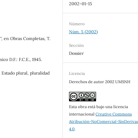
2002-01-15
Número
Núm. 5 (2002)
", en Obras Completas, T.
Sección
Dossier
co D.F.: F.C.E., 1945.
n Estado plural, pluralidad
Licencia
Derechos de autor 2002 UMSNH
Esta obra está bajo una licencia
internacional
Creative Commons
Atribución-NoComercial-SinDeriva
4.0
.