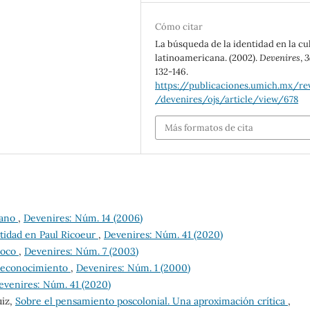
Cómo citar
La búsqueda de la identidad en la cu
latinoamericana. (2002).
Devenires
,
3
132-146.
https://publicaciones.umich.mx/rev
/devenires/ojs/article/view/678
Más formatos de cita
cano
,
Devenires: Núm. 14 (2006)
ntidad en Paul Ricoeur
,
Devenires: Núm. 41 (2020)
rroco
,
Devenires: Núm. 7 (2003)
reconocimiento
,
Devenires: Núm. 1 (2000)
evenires: Núm. 41 (2020)
uiz,
Sobre el pensamiento poscolonial. Una aproximación crítica
,