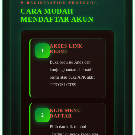
CARA MUDAH
MENDAFTAR AKUN
AKSES LINK
1
RESMI
Buka browser Anda dan
kunjungi tautan alternatif
resmi atau buka APK aktif
TOTOSLOT99.
KLIK MENU
2
DAFTAR
Pilih dan klik tombol
"Daftar" di pojok kanan atas