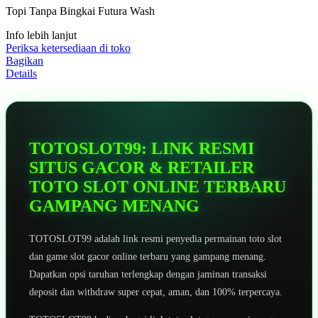
5
Topi Tanpa Bingkai Futura Wash
bintang,
nilai
Info lebih lanjut
rating
rata-
Periksa ketersediaan di toko
rata.
Bagikan
Read
Details
13
Reviews.
Tautan
halaman
yang
sama.
TOTOSLOT99: LINK RESMI
SITUS GACOR & RETAILER
TOTO SLOT ONLINE TERBARU
GAMPANG MENANG
TOTOSLOT99 adalah link resmi penyedia permainan toto slot
dan game slot gacor online terbaru yang gampang menang.
Dapatkan opsi taruhan terlengkap dengan jaminan transaksi
deposit dan withdraw super cepat, aman, dan 100% terpercaya.