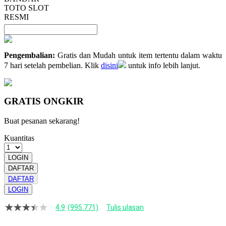
TOTO SLOT
RESMI
Pengembalian:
Gratis dan Mudah untuk item tertentu dalam waktu
7 hari setelah pembelian. Klik
disini
untuk info lebih lanjut.
GRATIS ONGKIR
Buat pesanan sekarang!
Kuantitas
LOGIN
DAFTAR
DAFTAR
LOGIN
4.9
(995.771)
Tulis ulasan
4.9
dari