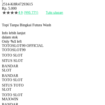
2514-K8R47293615
Rp. 5.000
4.9
(995.771)
Tulis ulasan
4.5
dari
5
Topi Tanpa Bingkai Futura Wash
bintang,
nilai
Info lebih lanjut
rating
rata-
dalam stok
rata.
Only
%1
left
Read
TOTOSLOT99 OFFICIAL
13
TOTOSLOT99
Reviews.
TOTO SLOT
Tautan
halaman
SITUS SLOT
yang
BANDAR
sama.
SLOT
BANDAR
TOTO SLOT
SITUS TOTO
SLOT
TOTO SLOT
MAXWIN
BANDAR