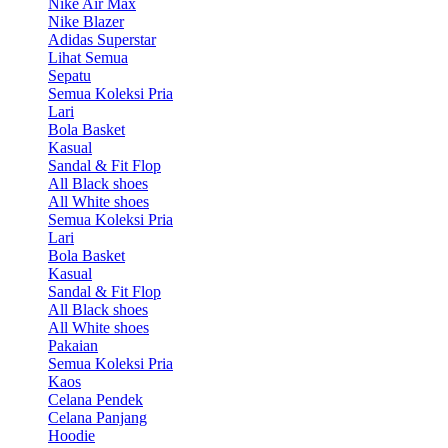
Nike Air Max
Nike Blazer
Adidas Superstar
Lihat Semua
Sepatu
Semua Koleksi Pria
Lari
Bola Basket
Kasual
Sandal & Fit Flop
All Black shoes
All White shoes
Semua Koleksi Pria
Lari
Bola Basket
Kasual
Sandal & Fit Flop
All Black shoes
All White shoes
Pakaian
Semua Koleksi Pria
Kaos
Celana Pendek
Celana Panjang
Hoodie