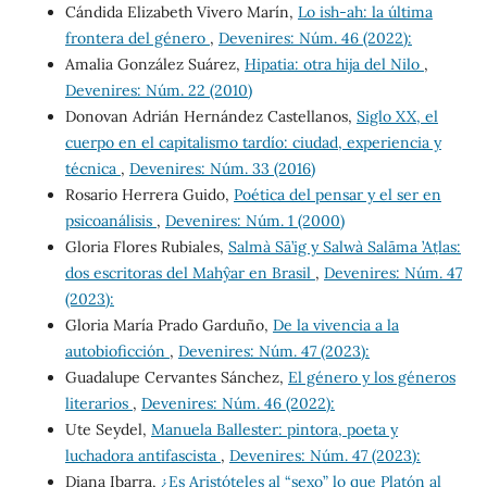
Cándida Elizabeth Vivero Marín,
Lo ish-ah: la última
frontera del género
,
Devenires: Núm. 46 (2022):
Amalia González Suárez,
Hipatia: otra hija del Nilo
,
Devenires: Núm. 22 (2010)
Donovan Adrián Hernández Castellanos,
Siglo XX, el
cuerpo en el capitalismo tardío: ciudad, experiencia y
técnica
,
Devenires: Núm. 33 (2016)
Rosario Herrera Guido,
Poética del pensar y el ser en
psicoanálisis
,
Devenires: Núm. 1 (2000)
Gloria Flores Rubiales,
Salmà Sā’ig y Salwà Salāma ’Aṭlas:
dos escritoras del Mahŷar en Brasil
,
Devenires: Núm. 47
(2023):
Gloria María Prado Garduño,
De la vivencia a la
autobioficción
,
Devenires: Núm. 47 (2023):
Guadalupe Cervantes Sánchez,
El género y los géneros
literarios
,
Devenires: Núm. 46 (2022):
Ute Seydel,
Manuela Ballester: pintora, poeta y
luchadora antifascista
,
Devenires: Núm. 47 (2023):
Diana Ibarra,
¿Es Aristóteles al “sexo” lo que Platón al