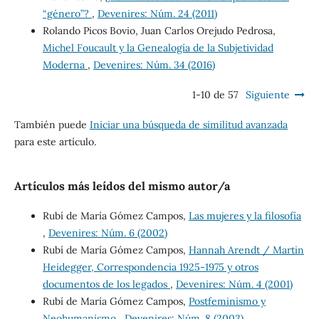
“género”?
,
Devenires: Núm. 24 (2011)
Rolando Picos Bovio, Juan Carlos Orejudo Pedrosa,
Michel Foucault y la Genealogía de la Subjetividad
Moderna
,
Devenires: Núm. 34 (2016)
1-10 de 57
Siguiente
También puede
Iniciar una búsqueda de similitud avanzada
para este artículo.
Artículos más leídos del mismo autor/a
Rubí de María Gómez Campos,
Las mujeres y la filosofía
,
Devenires: Núm. 6 (2002)
Rubí de María Gómez Campos,
Hannah Arendt / Martin
Heidegger, Correspondencia 1925-1975 y otros
documentos de los legados
,
Devenires: Núm. 4 (2001)
Rubí de María Gómez Campos,
Postfeminismo y
Neohumanismo
,
Devenires: Núm. 8 (2003)