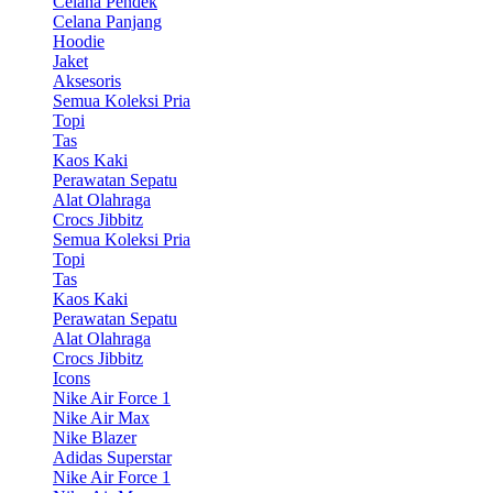
Celana Pendek
Celana Panjang
Hoodie
Jaket
Aksesoris
Semua Koleksi Pria
Topi
Tas
Kaos Kaki
Perawatan Sepatu
Alat Olahraga
Crocs Jibbitz
Semua Koleksi Pria
Topi
Tas
Kaos Kaki
Perawatan Sepatu
Alat Olahraga
Crocs Jibbitz
Icons
Nike Air Force 1
Nike Air Max
Nike Blazer
Adidas Superstar
Nike Air Force 1