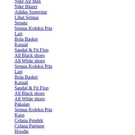
Nike Air Max
Nike Blazer
Adidas Superstar
Lihat Semua
Sepatu
Semua Koleksi Pria
Lari
Bola Basket
Kasual
Sandal & Fit Flop
All Black shoes
All White shoes
Semua Koleksi Pria
Lari
Bola Basket
Kasual
Sandal & Fit Flop
All Black shoes
All White shoes
Pakaian
Semua Koleksi Pria
Kaos
Celana Pendek
Celana Panjang
Hoodie