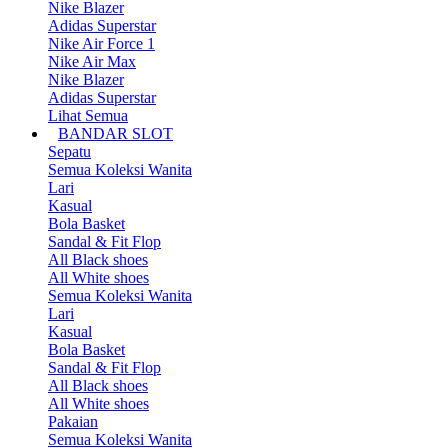
Nike Blazer
Adidas Superstar
Nike Air Force 1
Nike Air Max
Nike Blazer
Adidas Superstar
Lihat Semua
BANDAR SLOT
Sepatu
Semua Koleksi Wanita
Lari
Kasual
Bola Basket
Sandal & Fit Flop
All Black shoes
All White shoes
Semua Koleksi Wanita
Lari
Kasual
Bola Basket
Sandal & Fit Flop
All Black shoes
All White shoes
Pakaian
Semua Koleksi Wanita