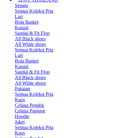
Sepatu
Semua Koleksi Pria
Lari
Bola Basket
Kasual
Sandal & Fit Flop
All Black shoes
All White shoes
Semua Koleksi Pria
Lari
Bola Basket
Kasual
Sandal & Fit Flop
All Black shoes
All White shoes
Pakaian
Semua Koleksi Pria
Kaos
Celana Pendek
Celana Panjang
Hoodie
Jaket
Semua Koleksi Pria
Kaos