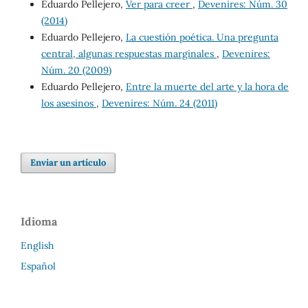
Eduardo Pellejero,
Ver para creer
,
Devenires: Núm. 30
(2014)
Eduardo Pellejero,
La cuestión poética. Una pregunta
central, algunas respuestas marginales
,
Devenires:
Núm. 20 (2009)
Eduardo Pellejero,
Entre la muerte del arte y la hora de
los asesinos
,
Devenires: Núm. 24 (2011)
Enviar un artículo
Idioma
English
Español