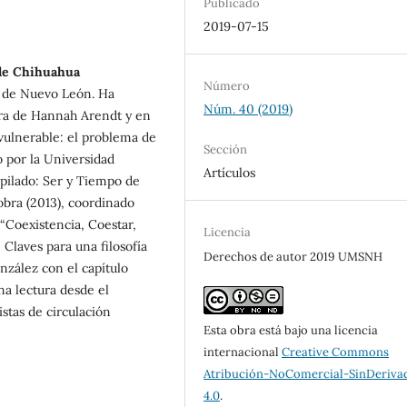
Publicado
2019-07-15
 de Chihuahua
Número
a de Nuevo León. Ha
Núm. 40 (2019)
obra de Hannah Arendt y en
 vulnerable: el problema de
Sección
o por la Universidad
Artículos
pilado: Ser y Tiempo de
obra (2013), coordinado
 “Coexistencia, Coestar,
Licencia
 Claves para una filosofía
Derechos de autor 2019 UMSNH
onzález con el capítulo
na lectura desde el
tas de circulación
Esta obra está bajo una licencia
internacional
Creative Commons
Atribución-NoComercial-SinDeriva
4.0
.