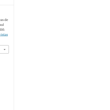
cas de
aul
110.
istas