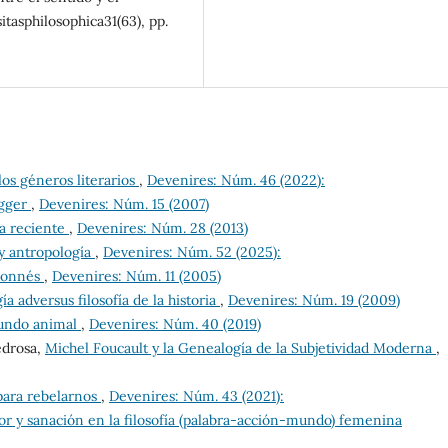
itasphilosophica31(63), pp.
los géneros literarios
,
Devenires: Núm. 46 (2022):
egger
,
Devenires: Núm. 15 (2007)
ia reciente
,
Devenires: Núm. 28 (2013)
 y antropología
,
Devenires: Núm. 52 (2025):
donnés
,
Devenires: Núm. 11 (2005)
a adversus filosofía de la historia
,
Devenires: Núm. 19 (2009)
undo animal
,
Devenires: Núm. 40 (2019)
edrosa,
Michel Foucault y la Genealogía de la Subjetividad Moderna
,
ara rebelarnos
,
Devenires: Núm. 43 (2021):
or y sanación en la filosofía (palabra-acción-mundo) femenina