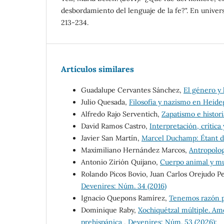
desbordamiento del lenguaje de la fe?". En univers
213-234.
Artículos similares
Guadalupe Cervantes Sánchez,
El género y 
Julio Quesada,
Filosofía y nazismo en Heid
Alfredo Rajo Serventich,
Zapatismo e histor
David Ramos Castro,
Interpretación, crítica
Javier San Martín,
Marcel Duchamp: Étant 
Maximiliano Hernández Marcos,
Antropologí
Antonio Zirión Quijano,
Cuerpo animal y m
Rolando Picos Bovio, Juan Carlos Orejudo P
Devenires: Núm. 34 (2016)
Ignacio Quepons Ramírez,
Tenemos razón p
Dominique Raby,
Xochiquétzal múltiple. Am
prehispánica
,
Devenires: Núm. 53 (2026):