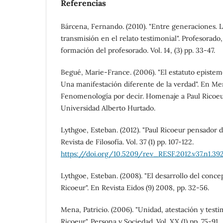
Referencias
Bárcena, Fernando. (2010). "Entre generaciones. L
transmisión en el relato testimonial". Profesorado,
formación del profesorado. Vol. 14, (3) pp. 33-47.
Begué, Marie-France. (2006). "El estatuto epistem
Una manifestación diferente de la verdad". En Men
Fenomenología por decir. Homenaje a Paul Ricoeur
Universidad Alberto Hurtado.
Lythgoe, Esteban. (2012). "Paul Ricoeur pensador de
Revista de Filosofía. Vol. 37 (1) pp. 107-122.
https://doi.org/10.5209/rev_RESF.2012.v37.n1.39
Lythgoe, Esteban. (2008). "El desarrollo del conce
Ricoeur". En Revista Eidos (9) 2008, pp. 32-56.
Mena, Patricio. (2006). "Unidad, atestación y test
Ricoeur". Persona y Sociedad. Vol. XX (1) pp. 75-91.