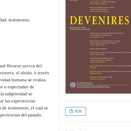
idad, testimonio,
Paul Ricoeur acerca del
historia
,
el olvido
. A través
tividad humana se realiza
or o espectador de
la subjetividad se
ue las experiencias
de testimonio, el cual se
PDF
periencias del pasado.