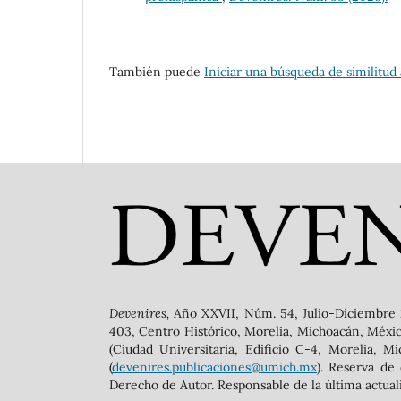
También puede
Iniciar una búsqueda de similitud
Devenires,
Año XXVII, Núm. 54, Julio-Diciembre 
403, Centro Histórico, Morelia, Michoacán, México,
(Ciudad Universitaria, Edificio C-4, Morelia, M
(
devenires.publicaciones@umich.mx
). Reserva de
Derecho de Autor. Responsable de la última actuali