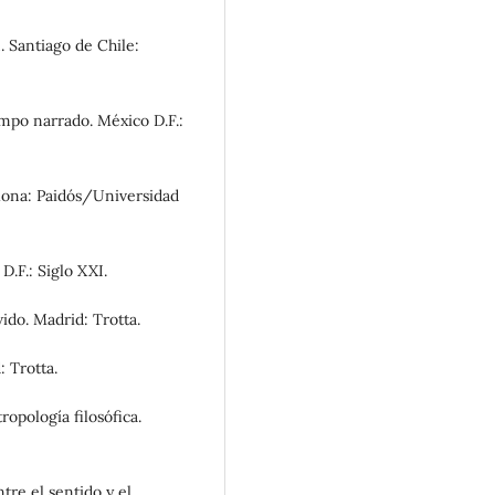
n. Santiago de Chile:
iempo narrado. México D.F.:
celona: Paidós/Universidad
D.F.: Siglo XXI.
vido. Madrid: Trotta.
: Trotta.
ropología filosófica.
tre el sentido y el