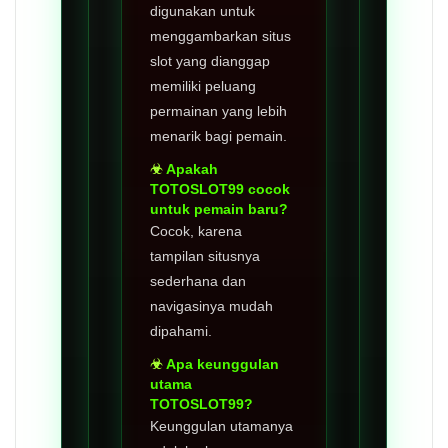
digunakan untuk
menggambarkan situs
slot yang dianggap
memiliki peluang
permainan yang lebih
menarik bagi pemain.
Apakah
TOTOSLOT99 cocok
untuk pemain baru?
Cocok, karena
tampilan situsnya
sederhana dan
navigasinya mudah
dipahami.
Apa keunggulan
utama
TOTOSLOT99?
Keunggulan utamanya