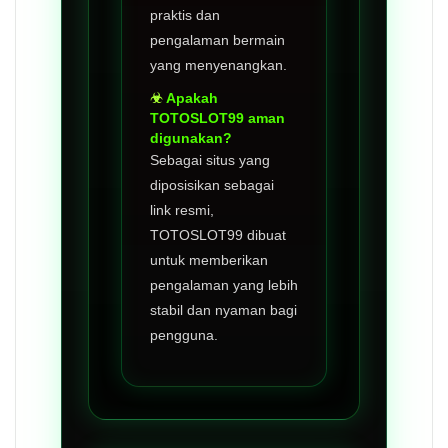
praktis dan
pengalaman bermain
yang menyenangkan.
Apakah
TOTOSLOT99 aman
digunakan?
Sebagai situs yang
diposisikan sebagai
link resmi,
TOTOSLOT99 dibuat
untuk memberikan
pengalaman yang lebih
stabil dan nyaman bagi
pengguna.