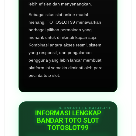
lebih efisien dan menyenangkan.
Sebagai situs slot online mudah
menang, TOTOSLOT99 menawarkan
berbagai pilihan permainan yang
menarik untuk dinikmati kapan saja.
Kombinasi antara akses resmi, sistem
yang responsif, dan pengalaman
pengguna yang lebih lancar membuat
platform ini semakin diminati oleh para
pecinta toto slot.
INFORMASI LENGKAP
BANDAR TOTO SLOT
TOTOSLOT99