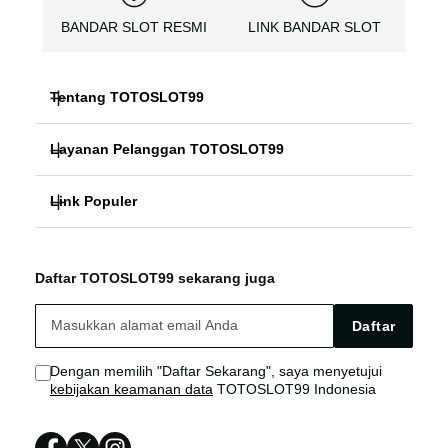
BANDAR SLOT RESMI
LINK BANDAR SLOT
Tentang TOTOSLOT99
Layanan Pelanggan TOTOSLOT99
TOTO SLOT
Link Populer
FAQ
BANDAR SLOT
TOTOSLOT99
TOTOSLOT99 Bonus
BANDAR SLOT THAILAND
Daftar TOTOSLOT99 sekarang juga
TOTOSLOT99 LOGIN
TOTOSLOT99 Live Chat
SITUS SLOT
Daftar
TOTOSLOT99 LINK
Sitemap
SITUS SLOT THAILAND
Dengan memilih "Daftar Sekarang", saya menyetujui
kebijakan keamanan data
TOTOSLOT99 Indonesia
TOTOSLOT99 DAFTAR