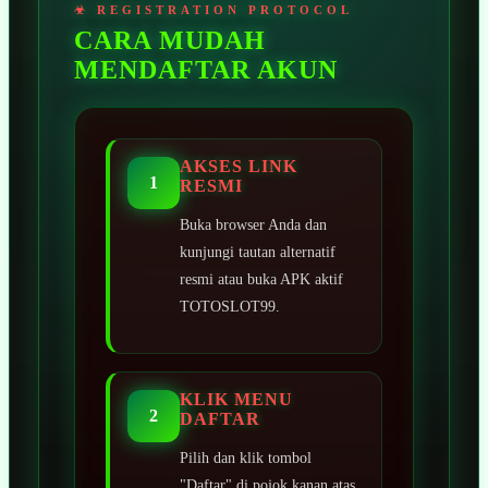
CARA MUDAH
MENDAFTAR AKUN
AKSES LINK
1
RESMI
Buka browser Anda dan
kunjungi tautan alternatif
resmi atau buka APK aktif
TOTOSLOT99.
KLIK MENU
2
DAFTAR
Pilih dan klik tombol
"Daftar" di pojok kanan atas