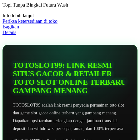
5
Topi Tanpa Bingkai Futura Wash
bintang,
nilai
Info lebih lanjut
rating
rata-
Periksa ketersediaan di toko
rata.
Bagikan
Read
Details
13
Reviews.
Tautan
halaman
yang
sama.
TOTOSLOT99: LINK RESMI
SITUS GACOR & RETAILER
TOTO SLOT ONLINE TERBARU
GAMPANG MENANG
TOTOSLOT99 adalah link resmi penyedia permainan toto slot
dan game slot gacor online terbaru yang gampang menang.
Dapatkan opsi taruhan terlengkap dengan jaminan transaksi
deposit dan withdraw super cepat, aman, dan 100% terpercaya.