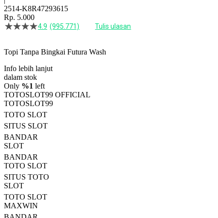
2514-K8R47293615
Rp. 5.000
4.9
(995.771)
Tulis ulasan
4.5
dari
5
Topi Tanpa Bingkai Futura Wash
bintang,
nilai
Info lebih lanjut
rating
rata-
dalam stok
rata.
Only
%1
left
Read
TOTOSLOT99 OFFICIAL
13
TOTOSLOT99
Reviews.
TOTO SLOT
Tautan
halaman
SITUS SLOT
yang
BANDAR
sama.
SLOT
BANDAR
TOTO SLOT
SITUS TOTO
SLOT
TOTO SLOT
MAXWIN
BANDAR