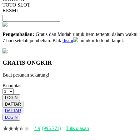
TOTO SLOT
RESMI
Pengembalian:
Gratis dan Mudah untuk item tertentu dalam waktu
7 hari setelah pembelian. Klik
disini
untuk info lebih lanjut.
GRATIS ONGKIR
Buat pesanan sekarang!
Kuantitas
LOGIN
DAFTAR
DAFTAR
LOGIN
4.9
(995.771)
Tulis ulasan
4.9
dari