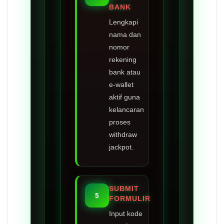
BANK
Lengkapi
nama dan
nomor
rekening
bank atau
e-wallet
aktif guna
kelancaran
proses
withdraw
jackpot.
SUBMIT
5
FORMULIR
Input kode