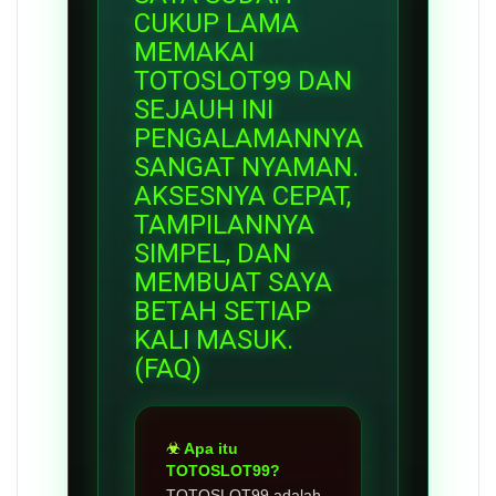
CUKUP LAMA
MEMAKAI
TOTOSLOT99 DAN
SEJAUH INI
PENGALAMANNYA
SANGAT NYAMAN.
AKSESNYA CEPAT,
TAMPILANNYA
SIMPEL, DAN
MEMBUAT SAYA
BETAH SETIAP
KALI MASUK.
(FAQ)
Apa itu
TOTOSLOT99?
TOTOSLOT99 adalah