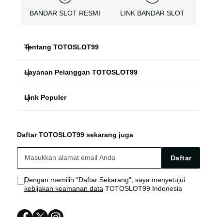
BANDAR SLOT RESMI
LINK BANDAR SLOT
Tentang TOTOSLOT99
Layanan Pelanggan TOTOSLOT99
TOTO SLOT
Link Populer
FAQ
BANDAR SLOT
TOTOSLOT99
TOTOSLOT99 Bonus
BANDAR SLOT THAILAND
Daftar TOTOSLOT99 sekarang juga
TOTOSLOT99 LOGIN
TOTOSLOT99 Live Chat
SITUS SLOT
Daftar
TOTOSLOT99 LINK
Sitemap
SITUS SLOT THAILAND
Dengan memilih "Daftar Sekarang", saya menyetujui
kebijakan keamanan data
TOTOSLOT99 Indonesia
TOTOSLOT99 DAFTAR