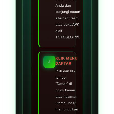
Anda dan
kunjungi tautan
alternatif resmi
atau buka APK
aktif
TOTOSLOT99.
KLIK MENU
2
DAFTAR
Pilih dan klik
tombol
"Daftar" di
pojok kanan
atas halaman
utama untuk
memunculkan