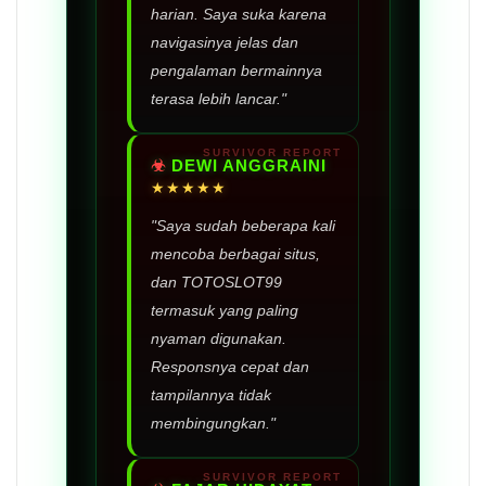
harian. Saya suka karena
navigasinya jelas dan
pengalaman bermainnya
terasa lebih lancar."
DEWI ANGGRAINI
★★★★★
"Saya sudah beberapa kali
mencoba berbagai situs,
dan TOTOSLOT99
termasuk yang paling
nyaman digunakan.
Responsnya cepat dan
tampilannya tidak
membingungkan."