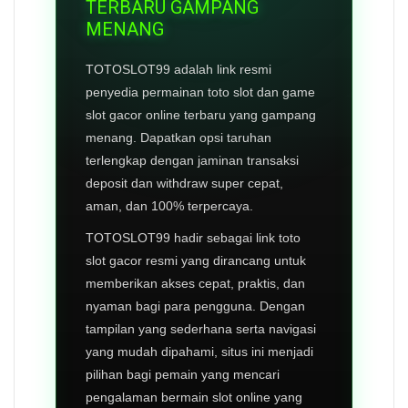
TERBARU GAMPANG
MENANG
TOTOSLOT99 adalah link resmi
penyedia permainan toto slot dan game
slot gacor online terbaru yang gampang
menang. Dapatkan opsi taruhan
terlengkap dengan jaminan transaksi
deposit dan withdraw super cepat,
aman, dan 100% terpercaya.
TOTOSLOT99 hadir sebagai link toto
slot gacor resmi yang dirancang untuk
memberikan akses cepat, praktis, dan
nyaman bagi para pengguna. Dengan
tampilan yang sederhana serta navigasi
yang mudah dipahami, situs ini menjadi
pilihan bagi pemain yang mencari
pengalaman bermain slot online yang