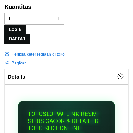
Kuantitas
LOGIN
DAFTAR
Periksa ketersediaan di toko
Bagikan
Details
TOTOSLOT99: LINK RESMI
SITUS GACOR & RETAILER
TOTO SLOT ONLINE