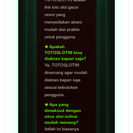
link toto slot gacor
resmi yang
menyediakan akses
mudah dan praktis
untuk pengguna.
Apakah
TOTOSLOT99 bisa
diakses kapan saja?
Ya, TOTOSLOT99
dirancang agar mudah
diakses kapan saja
sesuai kebutuhan
pengguna.
Apa yang
dimaksud dengan
situs slot online
mudah menang?
Istilah ini biasanya