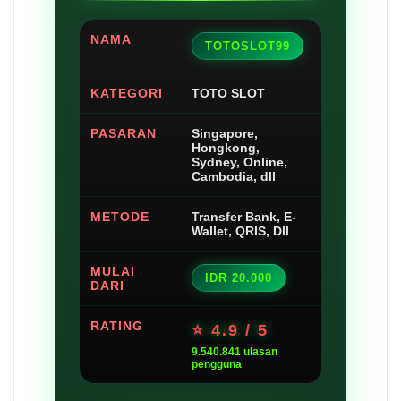
NAMA
TOTOSLOT99
KATEGORI
TOTO SLOT
PASARAN
Singapore,
Hongkong,
Sydney, Online,
Cambodia, dll
METODE
Transfer Bank, E-
Wallet, QRIS, Dll
MULAI
IDR 20.000
DARI
RATING
⭐ 4.9 / 5
9.540.841 ulasan
pengguna