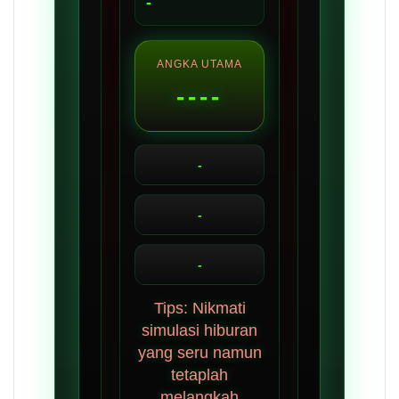
-
ANGKA UTAMA
----
-
-
-
Tips: Nikmati
simulasi hiburan
yang seru namun
tetaplah
melangkah