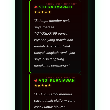
SITI RAHMAWATI
★★★★★
"Sebagai member setia,
saya merasa
TOTOSLOT99 punya
layanan yang praktis dan
mudah dipahami. Tidak
banyak langkah rumit, jadi
saya bisa langsung
menikmati permainan."
ANDI KURNIAWAN
★★★★★
"TOTOSLOT99 menurut
saya adalah platform yang
cocok untuk hiburan