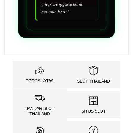
untuk pengguna lama
maupun baru."
TOTOSLOT99
SLOT THAILAND
BANDAR SLOT
SITUS SLOT
THAILAND