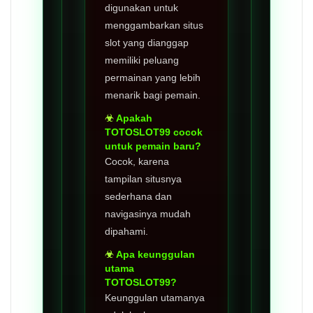
digunakan untuk
menggambarkan situs
slot yang dianggap
memiliki peluang
permainan yang lebih
menarik bagi pemain.
Apakah
TOTOSLOT99 cocok
untuk pemain baru?
Cocok, karena
tampilan situsnya
sederhana dan
navigasinya mudah
dipahami.
Apa keunggulan
utama
TOTOSLOT99?
Keunggulan utamanya