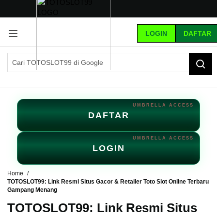
G
r
LOGIN
DAFTAR
a
t
i
s
O
n
g
k
i
DAFTAR
r
s
e
LOGIN
-
I
n
Home
d
TOTOSLOT99: Link Resmi Situs Gacor & Retailer Toto Slot Online Terbaru
Gampang Menang
o
n
TOTOSLOT99: Link Resmi Situs
e