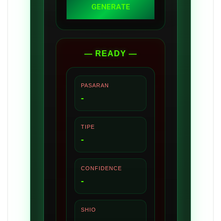
GENERATE
— READY —
PASARAN
-
TIPE
-
CONFIDENCE
-
SHIO